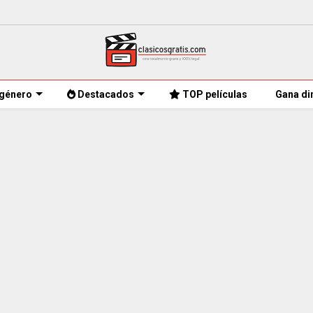
género
Destacados
TOP películas
Gana di