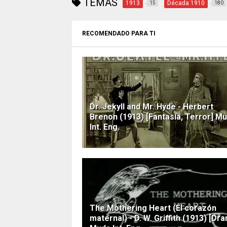
TEMAS
1913
Década 1910
15
180
RECOMENDADO PARA TI
Dr. Jekyll and Mr. Hyde - Herbert
Brenon (1913) [Fantasía, Terror] M
Int. Eng.
The Mothering Heart (El corazón
maternal) - D. W. Griffith (1913) [Dr