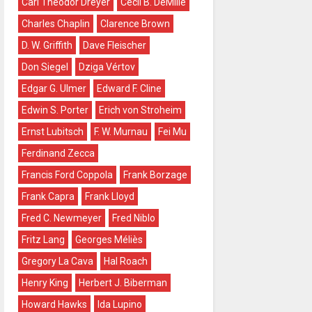
Carl Theodor Dreyer
Cecil B. DeMille
Charles Chaplin
Clarence Brown
D. W. Griffith
Dave Fleischer
Don Siegel
Dziga Vértov
Edgar G. Ulmer
Edward F. Cline
Edwin S. Porter
Erich von Stroheim
Ernst Lubitsch
F. W. Murnau
Fei Mu
Ferdinand Zecca
Francis Ford Coppola
Frank Borzage
Frank Capra
Frank Lloyd
Fred C. Newmeyer
Fred Niblo
Fritz Lang
Georges Méliès
Gregory La Cava
Hal Roach
Henry King
Herbert J. Biberman
Howard Hawks
Ida Lupino