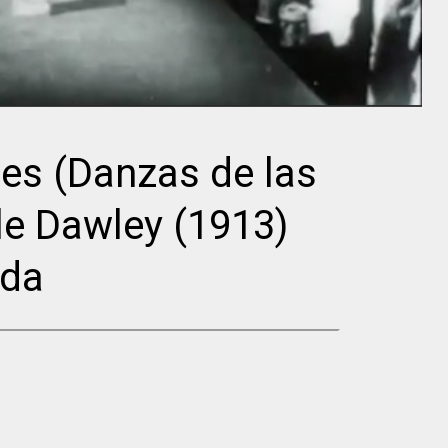
Charles Boyer
Intérprete
es (Danzas de las
Charles
Randolph
Boyer
Scott
le Dawley (1913)
uda
Director
Director