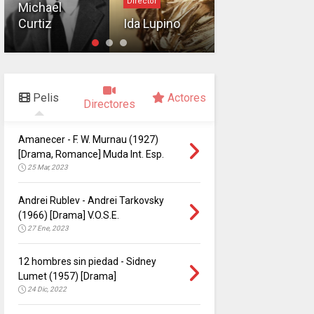
Director
Michael
Gregory La
Curtiz
Ida Lupino
Cava
Pelis
Actores
Directores
Amanecer - F. W. Murnau (1927)
[Drama, Romance] Muda Int. Esp.
25 Mar, 2023
Andrei Rublev - Andrei Tarkovsky
(1966) [Drama] V.O.S.E.
27 Ene, 2023
12 hombres sin piedad - Sidney
Lumet (1957) [Drama]
24 Dic, 2022