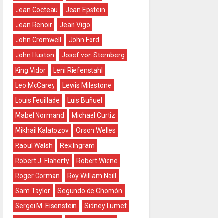
Jean Cocteau
Jean Epstein
Jean Renoir
Jean Vigo
John Cromwell
John Ford
John Huston
Josef von Sternberg
King Vidor
Leni Riefenstahl
Leo McCarey
Lewis Milestone
Louis Feuillade
Luis Buñuel
Mabel Normand
Michael Curtiz
Mikhail Kalatozov
Orson Welles
Raoul Walsh
Rex Ingram
Robert J. Flaherty
Robert Wiene
Roger Corman
Roy William Neill
Sam Taylor
Segundo de Chomón
Sergei M. Eisenstein
Sidney Lumet