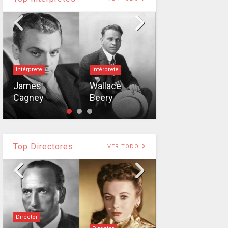
Intérprete
Intérprete
Fredric March
James
Wallace
Cagney
Beery
Fredric March
Top Directores
VER TODO
Director
Director