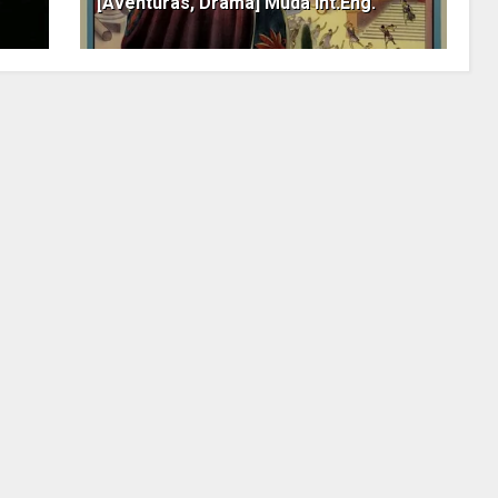
[Aventuras, Drama] Muda Int.Eng.