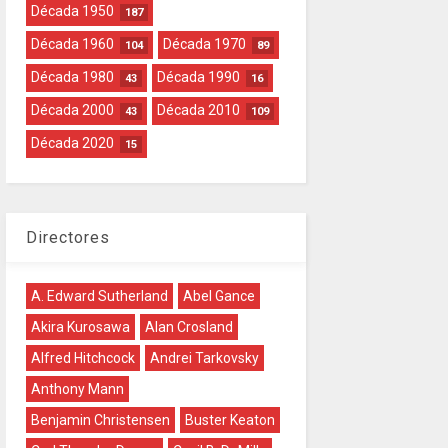
Década 1950
187
Década 1960
Década 1970
104
89
Década 1980
Década 1990
43
16
Década 2000
Década 2010
43
109
Década 2020
15
Directores
A. Edward Sutherland
Abel Gance
Akira Kurosawa
Alan Crosland
Alfred Hitchcock
Andrei Tarkovsky
Anthony Mann
Benjamin Christensen
Buster Keaton