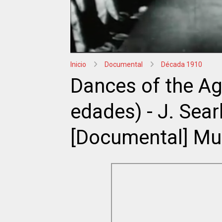
Inicio
Documental
Década 1910
Dances of the Ag
edades) - J. Sear
[Documental] M