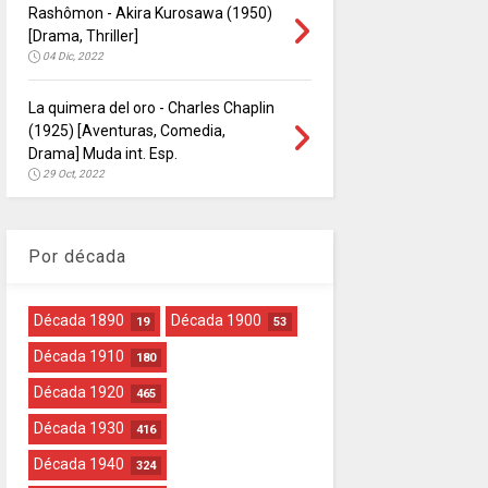
Rashômon - Akira Kurosawa (1950)
[Drama, Thriller]
04 Dic, 2022
La quimera del oro - Charles Chaplin
(1925) [Aventuras, Comedia,
Drama] Muda int. Esp.
29 Oct, 2022
Por década
Década 1890
Década 1900
19
53
Década 1910
180
Década 1920
465
Década 1930
416
Década 1940
324