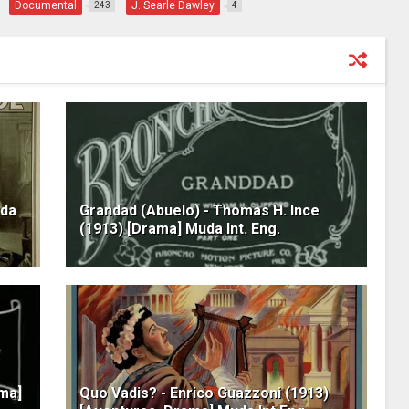
Documental
J. Searle Dawley
243
4
uda
Grandad (Abuelo) - Thomas H. Ince
(1913) [Drama] Muda Int. Eng.
ama]
Quo Vadis? - Enrico Guazzoni (1913)