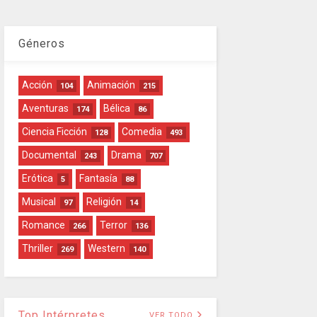
Géneros
Acción
Animación
104
215
Aventuras
Bélica
174
86
Ciencia Ficción
Comedia
128
493
Documental
Drama
243
707
Erótica
Fantasía
5
88
Musical
Religión
97
14
Romance
Terror
266
136
Thriller
Western
269
140
Top Intérpretes
VER TODO