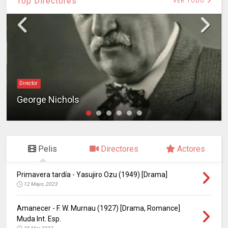
Top Directores
VER TODO
Director
George Nichols
Pelis
Directores
Actores
Primavera tardía - Yasujiro Ozu (1949) [Drama]
12 Mayo, 2023
Amanecer - F. W. Murnau (1927) [Drama, Romance]
Muda Int. Esp.