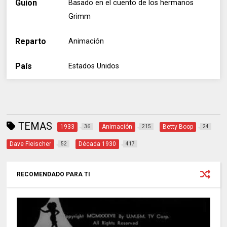
Guion
Basado en el cuento de los hermanos
Grimm
Reparto
Animación
País
Estados Unidos
TEMAS
1933
Animación
Betty Boop
36
215
24
Dave Fleischer
Década 1930
52
417
RECOMENDADO PARA TI