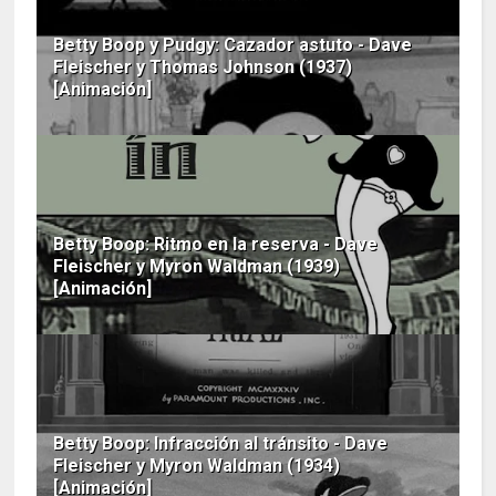
Betty Boop y Pudgy: Cazador astuto - Dave
Fleischer y Thomas Johnson (1937)
[Animación]
Betty Boop: Ritmo en la reserva - Dave
Fleischer y Myron Waldman (1939)
[Animación]
Betty Boop: Infracción al tránsito - Dave
Fleischer y Myron Waldman (1934)
[Animación]