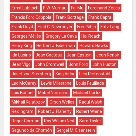
Ernst Lubitsch
F. W. Murnau
Fei Mu
Ferdinand Zecca
Francis Ford Coppola
Frank Borzage
Frank Capra
Frank Lloyd
Fred C. Newmeyer
Fred Niblo
Fritz Lang
Georges Méliès
Gregory La Cava
Hal Roach
Henry King
Herbert J. Biberman
Howard Hawks
Ida Lupino
Jean Cocteau
Jean Epstein
Jean Renoir
Jean Vigo
John Cromwell
John Ford
John Huston
Josef von Sternberg
King Vidor
Leni Riefenstahl
Leo McCarey
Lewis Milestone
Louis Feuillade
Luis Buñuel
Mabel Normand
Michael Curtiz
Mikhail Kalatozov
Orson Welles
Raoul Walsh
Rex Ingram
Robert J. Flaherty
Robert Wiene
Roger Corman
Roy William Neill
Sam Taylor
Segundo de Chomón
Sergei M. Eisenstein