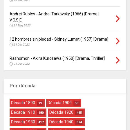
25 Mar, 2023
Andrei Rublev - Andrei Tarkovsky (1966) [Drama]
V.O.S.E.
27 Ene, 2023
12 hombres sin piedad - Sidney Lumet (1957) [Drama]
24 Dic, 2022
Rashômon - Akira Kurosawa (1950) [Drama, Thriller]
04 Dic, 2022
Por década
Década 1890
Década 1900
19
53
Década 1910
Década 1920
180
465
Década 1930
Década 1940
417
324