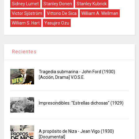
Sidney Lumet
Stanley Donen
Stanley Kubrick
Victor Sjöström
Vittorio De Sica
William A. Wellman
William S. Hart
Yasujiro Ozu
Recientes
Tragedia submarina - John Ford (1930)
[Acción, Drama] V.O.S.E.
Imprescindibles: "Estrellas dichosas" (1929)
A propósito de Niza - Jean Vigo (1930)
[Documental]