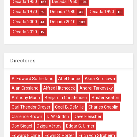
Década 1950
Década 1960
187
104
Década 1970
Década 1980
Década 1990
89
43
16
Década 2000
Década 2010
43
109
Década 2020
15
Directores
A. Edward Sutherland
Abel Gance
Akira Kurosawa
Alan Crosland
Alfred Hitchcock
Andrei Tarkovsky
Anthony Mann
Benjamin Christensen
Buster Keaton
Carl Theodor Dreyer
Cecil B. DeMille
Charles Chaplin
Clarence Brown
D. W. Griffith
Dave Fleischer
Don Siegel
Dziga Vértov
Edgar G. Ulmer
Edward F. Cline
Edwin S. Porter
Erich von Stroheim