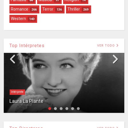
88
97
14
Romance
Terror
Thriller
266
136
269
Western
140
Top Intérpretes
VER TODO
Intérprete
Laura La Plante