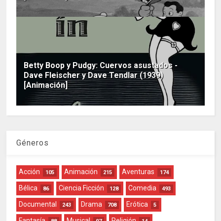
Betty Boop y Pudgy: Cuervos asustados -
Dave Fleischer y Dave Tendlar (1939)
[Animación]
Géneros
Acción
Animación
Aventuras
105
215
174
Bélica
Ciencia Ficción
Comedia
86
128
493
Documental
Drama
Erótica
243
708
5
Fantasía
Musical
Religión