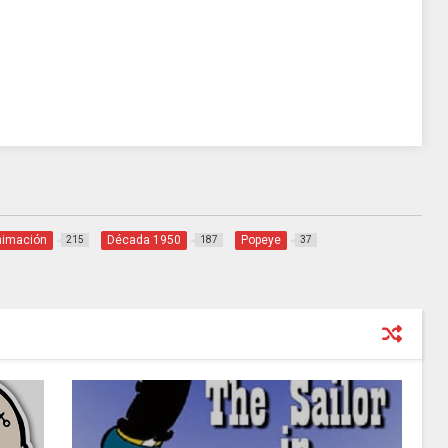
nimación
Década 1950
Popeye
215
187
37