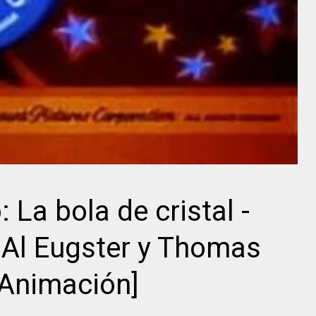
Director
Herbert J.
Biberman
Sidney Lumet
 La bola de cristal -
 Al Eugster y Thomas
[Animación]