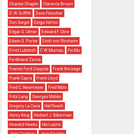
Charles Chaplin
Clarence Brown
D. W. Griffith
Dave Fleischer
Don Siegel
Dziga Vértov
Edgar G. Ulmer
Edward F. Cline
Edwin S. Porter
Erich von Stroheim
Ernst Lubitsch
F. W. Murnau
Fei Mu
Ferdinand Zecca
Francis Ford Coppola
Frank Borzage
Frank Capra
Frank Lloyd
Fred C. Newmeyer
Fred Niblo
Fritz Lang
Georges Méliès
Gregory La Cava
Hal Roach
Henry King
Herbert J. Biberman
Howard Hawks
Ida Lupino
Jean Cocteau
Jean Epstein