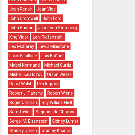
Jean Renoir
Jean Vigo
John Cromwell
John Ford
John Huston
Josef von Sternberg
King Vidor
Leni Riefenstahl
Leo McCarey
Lewis Milestone
Louis Feuillade
Luis Buñuel
Mabel Normand
Michael Curtiz
Mikhail Kalatozov
Orson Welles
Raoul Walsh
Rex Ingram
Robert J. Flaherty
Robert Wiene
Roger Corman
Roy William Neill
Sam Taylor
Segundo de Chomón
Sergei M. Eisenstein
Sidney Lumet
Stanley Donen
Stanley Kubrick