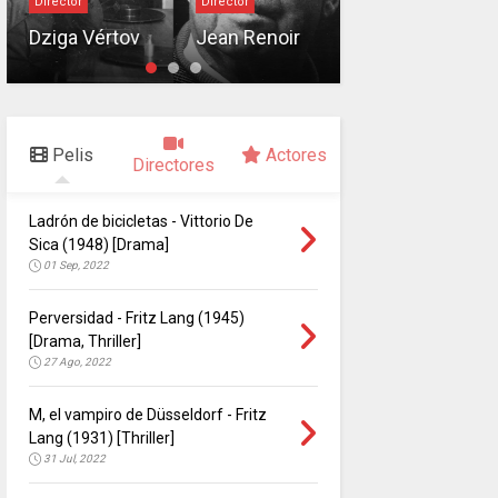
Director
Director
Edward F.
Dziga Vértov
Jean Renoir
Cline
Pelis
Actores
Directores
Ladrón de bicicletas - Vittorio De
Sica (1948) [Drama]
01 Sep, 2022
Perversidad - Fritz Lang (1945)
[Drama, Thriller]
27 Ago, 2022
M, el vampiro de Düsseldorf - Fritz
Lang (1931) [Thriller]
31 Jul, 2022