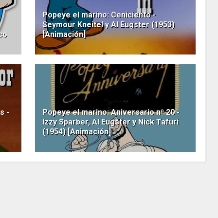
Popeye el marino: Ceniciento -
Seymour Kneitel y Al Eugster (1953)
co
[Animación]
s -
Popeye el marino: Aniversario nº 20 -
Izzy Sparber, Al Eugster y Nick Tafuri
(1954) [Animación]