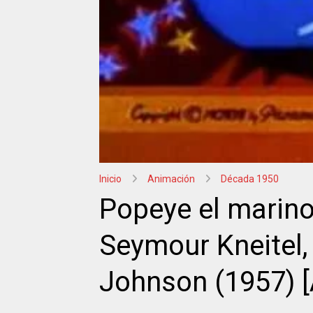
Inicio
Animación
Década 1950
Popeye el marino:
Seymour Kneitel,
Johnson (1957) 