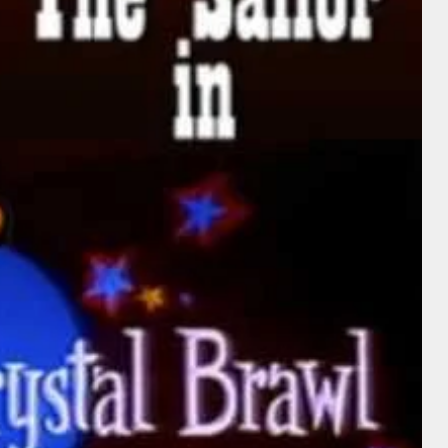
A. Edward
Sutherland
Intérprete
A. Edward
Sutherland
Nigel Bruce
Director