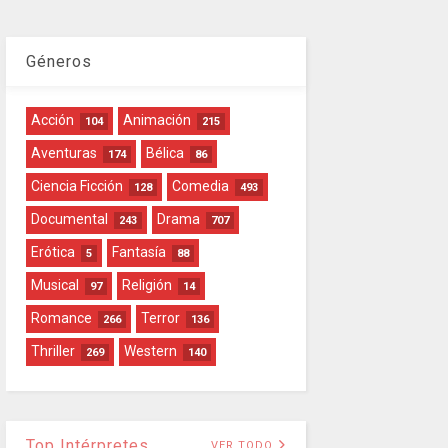
Géneros
Acción
Animación
104
215
Aventuras
Bélica
174
86
Ciencia Ficción
Comedia
128
493
Documental
Drama
243
707
Erótica
Fantasía
5
88
Musical
Religión
97
14
Romance
Terror
266
136
Thriller
Western
269
140
Top Intérpretes
VER TODO