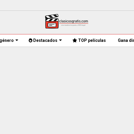
género
Destacados
TOP películas
Gana di