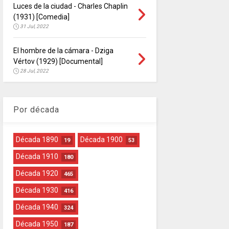
Luces de la ciudad - Charles Chaplin
(1931) [Comedia]
31 Jul, 2022
El hombre de la cámara - Dziga
Vértov (1929) [Documental]
28 Jul, 2022
Por década
Década 1890
Década 1900
19
53
Década 1910
180
Década 1920
465
Década 1930
416
Década 1940
324
Década 1950
187