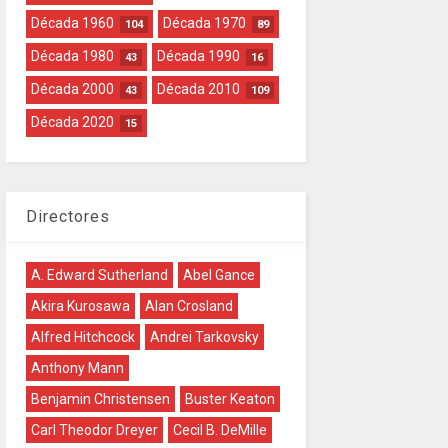
Década 1960
Década 1970
104
89
Década 1980
Década 1990
43
16
Década 2000
Década 2010
43
109
Década 2020
15
Directores
A. Edward Sutherland
Abel Gance
Akira Kurosawa
Alan Crosland
Alfred Hitchcock
Andrei Tarkovsky
Anthony Mann
Benjamin Christensen
Buster Keaton
Carl Theodor Dreyer
Cecil B. DeMille