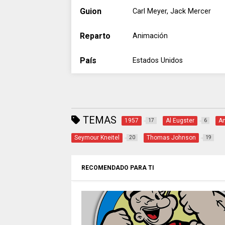
Guion
Carl Meyer, Jack Mercer
Reparto
Animación
País
Estados Unidos
TEMAS
1957
Al Eugster
A
17
6
Seymour Kneitel
Thomas Johnson
20
19
RECOMENDADO PARA TI