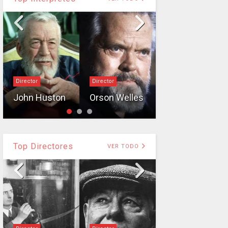
Director
Director
Director
Leni
John Huston
Orson Welles
Riefenstahl
Top Directores
VER TODO
Director