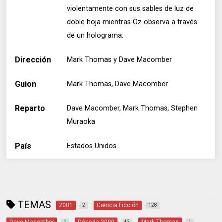
violentamente con sus sables de luz de
doble hoja mientras Oz observa a través
de un holograma.
Dirección
Mark Thomas y Dave Macomber
Guion
Mark Thomas, Dave Macomber
Reparto
Dave Macomber, Mark Thomas, Stephen
Muraoka
País
Estados Unidos
TEMAS
2001
Ciencia Ficción
2
128
Dave Macomber
Década 2000
Mark Thomas
1
43
1