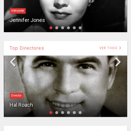
Intérprete
Jennifer Jones
Top Directores
VER TODO
Director
Hal Roach