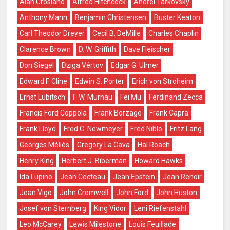
Alan Crosland
Alfred Hitchcock
Andrei Tarkovsky
Anthony Mann
Benjamin Christensen
Buster Keaton
Carl Theodor Dreyer
Cecil B. DeMille
Charles Chaplin
Clarence Brown
D. W. Griffith
Dave Fleischer
Don Siegel
Dziga Vértov
Edgar G. Ulmer
Edward F. Cline
Edwin S. Porter
Erich von Stroheim
Ernst Lubitsch
F. W. Murnau
Fei Mu
Ferdinand Zecca
Francis Ford Coppola
Frank Borzage
Frank Capra
Frank Lloyd
Fred C. Newmeyer
Fred Niblo
Fritz Lang
Georges Méliès
Gregory La Cava
Hal Roach
Henry King
Herbert J. Biberman
Howard Hawks
Ida Lupino
Jean Cocteau
Jean Epstein
Jean Renoir
Jean Vigo
John Cromwell
John Ford
John Huston
Josef von Sternberg
King Vidor
Leni Riefenstahl
Leo McCarey
Lewis Milestone
Louis Feuillade