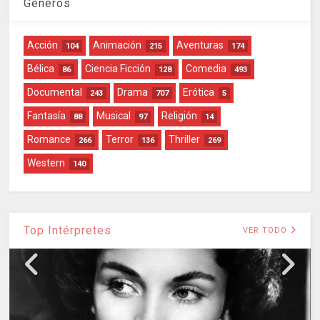
Géneros
Acción
Animación
Aventuras
104
215
174
Bélica
Ciencia Ficción
Comedia
86
128
493
Documental
Drama
Erótica
243
707
5
Fantasía
Musical
Religión
88
97
14
Romance
Terror
Thriller
266
136
269
Western
140
Top Intérpretes
VER TODO