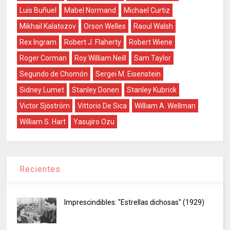
Luis Buñuel
Mabel Normand
Michael Curtiz
Mikhail Kalatozov
Orson Welles
Raoul Walsh
Rex Ingram
Robert J. Flaherty
Robert Wiene
Roger Corman
Roy William Neill
Sam Taylor
Segundo de Chomón
Sergei M. Eisenstein
Sidney Lumet
Stanley Donen
Stanley Kubrick
Victor Sjöström
Vittorio De Sica
William A. Wellman
William S. Hart
Yasujiro Ozu
Recientes
Imprescindibles: "Estrellas dichosas" (1929)