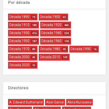
Por década
Década 1890
Década 1900
19
53
Década 1910
Década 1920
180
465
Década 1930
Década 1940
416
324
Década 1950
Década 1960
187
104
Década 1970
Década 1980
Década 1990
89
43
16
Década 2000
Década 2010
43
109
Década 2020
15
Directores
A. Edward Sutherland
Abel Gance
Akira Kurosawa