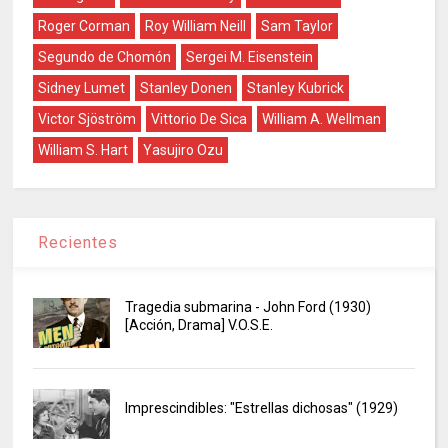
Roger Corman
Roy William Neill
Sam Taylor
Segundo de Chomón
Sergei M. Eisenstein
Sidney Lumet
Stanley Donen
Stanley Kubrick
Victor Sjöström
Vittorio De Sica
William A. Wellman
William S. Hart
Yasujiro Ozu
Recientes
Tragedia submarina - John Ford (1930)
[Acción, Drama] V.O.S.E.
Imprescindibles: "Estrellas dichosas" (1929)