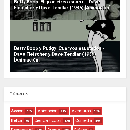
Betty Boop: El gran circo casero - Dave
Fleischer y Dave Tendlar (1936) [Animación]
Betty Boop y Pudgy: Cuervos asustados -
Dave Fleischer y Dave Tendlar (1939)
[Animación]
Géneros
Acción
Animación
Aventuras
105
215
174
Bélica
Ciencia Ficción
Comedia
86
128
493
Documental
Drama
Erótica