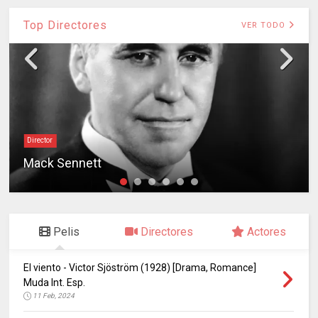
Top Directores
VER TODO
Director
Mack Sennett
Pelis
Directores
Actores
El viento - Victor Sjöström (1928) [Drama, Romance]
Muda Int. Esp.
11 Feb, 2024