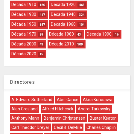
Década 1910
Década 1920
180
465
Década 1930
Década 1940
417
324
Década 1950
Década 1960
187
104
Década 1970
Década 1980
Década 1990
89
43
16
Década 2000
Década 2010
43
109
Década 2020
15
Directores
A. Edward Sutherland
Abel Gance
Akira Kurosawa
Alan Crosland
Alfred Hitchcock
Andrei Tarkovsky
Anthony Mann
Benjamin Christensen
Buster Keaton
Carl Theodor Dreyer
Cecil B. DeMille
Charles Chaplin