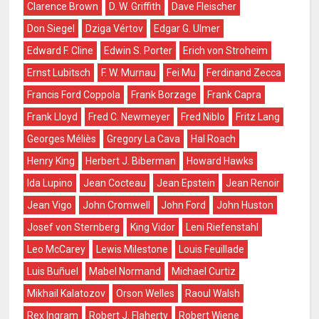
Clarence Brown
D. W. Griffith
Dave Fleischer
Don Siegel
Dziga Vértov
Edgar G. Ulmer
Edward F. Cline
Edwin S. Porter
Erich von Stroheim
Ernst Lubitsch
F. W. Murnau
Fei Mu
Ferdinand Zecca
Francis Ford Coppola
Frank Borzage
Frank Capra
Frank Lloyd
Fred C. Newmeyer
Fred Niblo
Fritz Lang
Georges Méliès
Gregory La Cava
Hal Roach
Henry King
Herbert J. Biberman
Howard Hawks
Ida Lupino
Jean Cocteau
Jean Epstein
Jean Renoir
Jean Vigo
John Cromwell
John Ford
John Huston
Josef von Sternberg
King Vidor
Leni Riefenstahl
Leo McCarey
Lewis Milestone
Louis Feuillade
Luis Buñuel
Mabel Normand
Michael Curtiz
Mikhail Kalatozov
Orson Welles
Raoul Walsh
Rex Ingram
Robert J. Flaherty
Robert Wiene