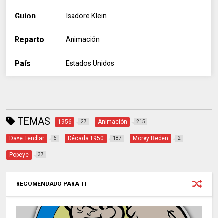
Guion
Isadore Klein
Reparto
Animación
País
Estados Unidos
TEMAS
1956
Animación
27
215
Dave Tendlar
Década 1950
Morey Reden
6
187
2
Popeye
37
RECOMENDADO PARA TI