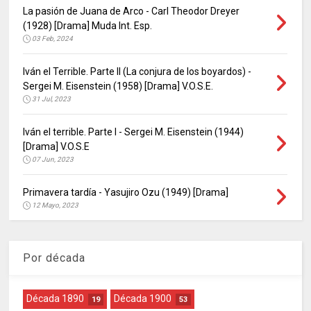
La pasión de Juana de Arco - Carl Theodor Dreyer
(1928) [Drama] Muda Int. Esp.
03 Feb, 2024
Iván el Terrible. Parte II (La conjura de los boyardos) -
Sergei M. Eisenstein (1958) [Drama] V.O.S.E.
31 Jul, 2023
Iván el terrible. Parte I - Sergei M. Eisenstein (1944)
[Drama] V.O.S.E
07 Jun, 2023
Primavera tardía - Yasujiro Ozu (1949) [Drama]
12 Mayo, 2023
Por década
Década 1890
Década 1900
19
53