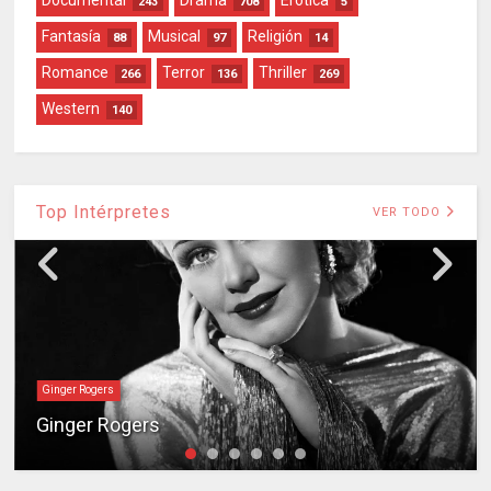
243
708
5
Fantasía
Musical
Religión
88
97
14
Romance
Terror
Thriller
266
136
269
Western
140
Top Intérpretes
VER TODO
Ginger Rogers
Ginger Rogers