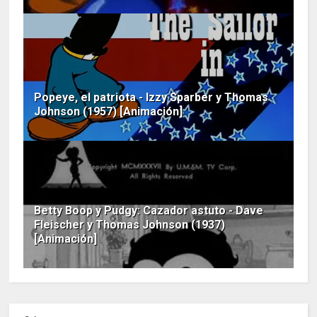
Popeye, el patriota - Izzy Sparber y Thomas
Johnson (1957) [Animación]
Betty Boop y Pudgy: Cazador astuto - Dave
Fleischer y Thomas Johnson (1937)
[Animación]