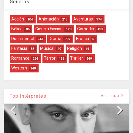
Géneros
Acción
Animación
Aventuras
104
215
174
Bélica
Ciencia Ficción
Comedia
86
128
493
Documental
Drama
Erótica
243
707
5
Fantasía
Musical
Religión
88
97
14
Romance
Terror
Thriller
266
136
269
Western
140
Top Intérpretes
VER TODO