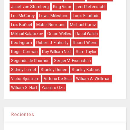
Josef von Sternberg
King Vidor
Leni Riefenstahl
Leo McCarey
Lewis Milestone
Louis Feuillade
Luis Buñuel
Mabel Normand
Michael Curtiz
Mikhail Kalatozov
Orson Welles
Raoul Walsh
Rex Ingram
Robert J. Flaherty
Robert Wiene
Roger Corman
Roy William Neill
Sam Taylor
Segundo de Chomón
Sergei M. Eisenstein
Sidney Lumet
Stanley Donen
Stanley Kubrick
Victor Sjöström
Vittorio De Sica
William A. Wellman
William S. Hart
Yasujiro Ozu
Recientes