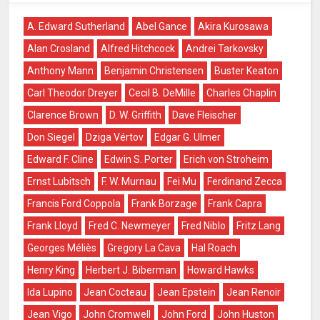
A. Edward Sutherland
Abel Gance
Akira Kurosawa
Alan Crosland
Alfred Hitchcock
Andrei Tarkovsky
Anthony Mann
Benjamin Christensen
Buster Keaton
Carl Theodor Dreyer
Cecil B. DeMille
Charles Chaplin
Clarence Brown
D. W. Griffith
Dave Fleischer
Don Siegel
Dziga Vértov
Edgar G. Ulmer
Edward F. Cline
Edwin S. Porter
Erich von Stroheim
Ernst Lubitsch
F. W. Murnau
Fei Mu
Ferdinand Zecca
Francis Ford Coppola
Frank Borzage
Frank Capra
Frank Lloyd
Fred C. Newmeyer
Fred Niblo
Fritz Lang
Georges Méliès
Gregory La Cava
Hal Roach
Henry King
Herbert J. Biberman
Howard Hawks
Ida Lupino
Jean Cocteau
Jean Epstein
Jean Renoir
Jean Vigo
John Cromwell
John Ford
John Huston