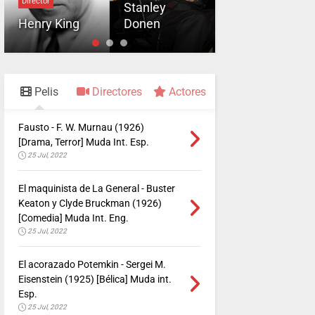
Director
Stanley
Roger
Henry King
Donen
Corman
Pelis
Directores
Actores
Fausto - F. W. Murnau (1926)
[Drama, Terror] Muda Int. Esp.
25 Jul, 2022
El maquinista de La General - Buster
Keaton y Clyde Bruckman (1926)
[Comedia] Muda Int. Eng.
25 Jul, 2022
El acorazado Potemkin - Sergei M.
Eisenstein (1925) [Bélica] Muda int.
Esp.
25 Jul, 2022