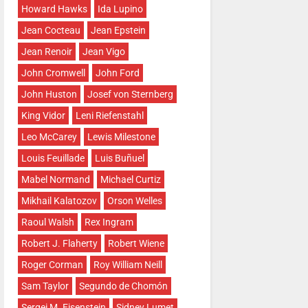
Howard Hawks
Ida Lupino
Jean Cocteau
Jean Epstein
Jean Renoir
Jean Vigo
John Cromwell
John Ford
John Huston
Josef von Sternberg
King Vidor
Leni Riefenstahl
Leo McCarey
Lewis Milestone
Louis Feuillade
Luis Buñuel
Mabel Normand
Michael Curtiz
Mikhail Kalatozov
Orson Welles
Raoul Walsh
Rex Ingram
Robert J. Flaherty
Robert Wiene
Roger Corman
Roy William Neill
Sam Taylor
Segundo de Chomón
Sergei M. Eisenstein
Sidney Lumet