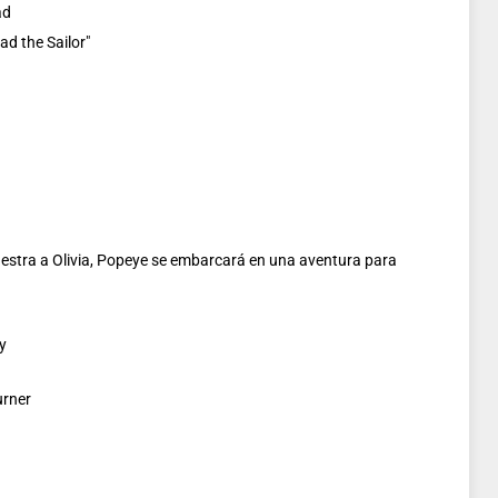
ad
ad the Sailor"
stra a Olivia, Popeye se embarcará en una aventura para
y
urner