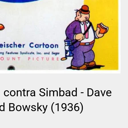
Fred C.
Frank
Newmeyer
Borzage
 contra Simbad - Dave
ard Bowsky (1936)