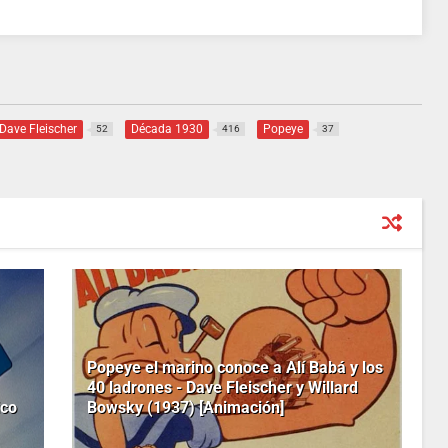
Dave Fleischer
Década 1930
Popeye
52
416
37
Popeye el marino conoce a Alí Babá y los
40 ladrones - Dave Fleischer y Willard
ico
Bowsky (1937) [Animación]