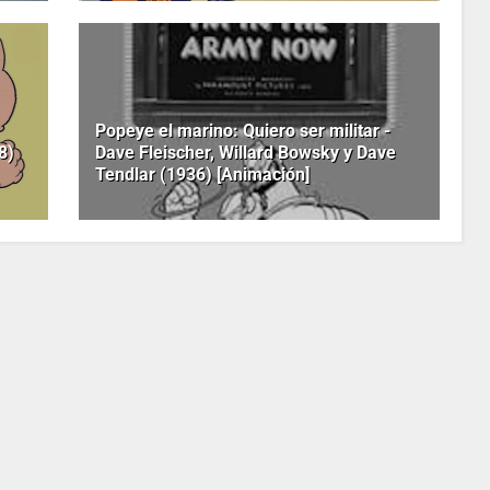
Popeye el marino: Quiero ser militar -
8)
Dave Fleischer, Willard Bowsky y Dave
Tendlar (1936) [Animación]