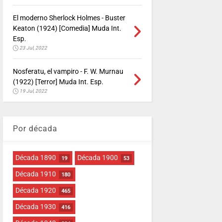
El moderno Sherlock Holmes - Buster
Keaton (1924) [Comedia] Muda Int.
Esp.
23 Jul, 2022
Nosferatu, el vampiro - F. W. Murnau
(1922) [Terror] Muda Int. Esp.
19 Jul, 2022
Por década
Década 1890
Década 1900
19
53
Década 1910
180
Década 1920
465
Década 1930
416