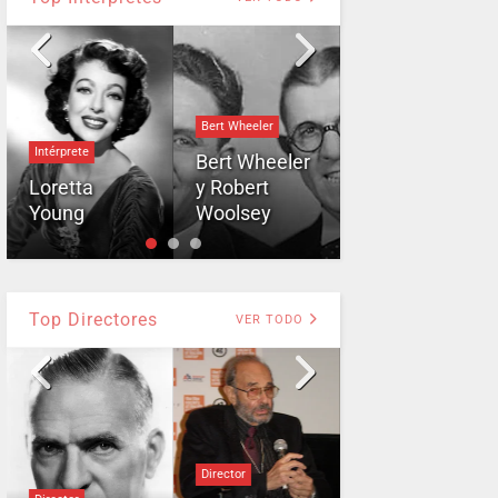
Bert Wheeler
Intérprete
Bert Wheeler
Anne Baxter
Loretta
y Robert
Young
Woolsey
Anne Baxter
Top Directores
VER TODO
Director
Director