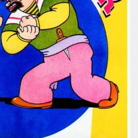
Intérprete
Intérprete
Bessie Love
Richard
Norma
Greene
Talmadge
Bessie Love
Director
Director