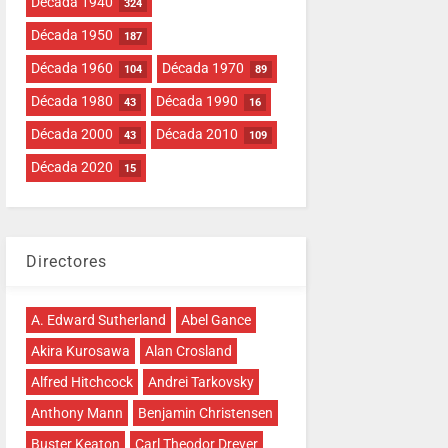
Década 1940
324
Década 1950
187
Década 1960
Década 1970
104
89
Década 1980
Década 1990
43
16
Década 2000
Década 2010
43
109
Década 2020
15
Directores
A. Edward Sutherland
Abel Gance
Akira Kurosawa
Alan Crosland
Alfred Hitchcock
Andrei Tarkovsky
Anthony Mann
Benjamin Christensen
Buster Keaton
Carl Theodor Dreyer