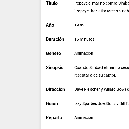
Título
Popeye el marino contra Simb
"Popeye the Sailor Meets Sindb
Año
1936
Duración
16 minutos
Género
Animación
Sinopsis
Cuando Simbad el marino secue
rescatarla de su captor.
Dirección
Dave Fleischer y Willard Bowsk
Guion
Izzy Sparber, Joe Stultz y Bill T
Reparto
Animación