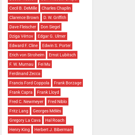
Cecil B. DeMille
Charles Chaplin
Clarence Brown
D. W. Griffith
Dave Fleischer
Don Siegel
Dziga Vértov
Edgar G. Ulmer
Edward F. Cline
Edwin S. Porter
Erich von Stroheim
Ernst Lubitsch
F. W. Murnau
Fei Mu
Ferdinand Zecca
Francis Ford Coppola
Frank Borzage
Frank Capra
Frank Lloyd
Fred C. Newmeyer
Fred Niblo
Fritz Lang
Georges Méliès
Gregory La Cava
Hal Roach
Henry King
Herbert J. Biberman