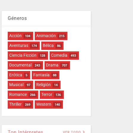
Géneros
Acción
Animación
104
215
Aventuras
Bélica
174
86
Ciencia Ficción
Comedia
128
493
Documental
Drama
243
707
Erótica
Fantasía
5
88
Musical
Religión
97
14
Romance
Terror
266
136
Thriller
Western
269
140
Top Intérpretes
VER TODO