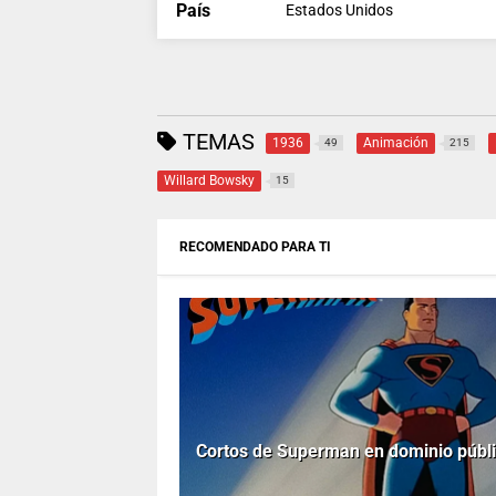
País
Estados Unidos
TEMAS
1936
Animación
49
215
Willard Bowsky
15
RECOMENDADO PARA TI
Cortos de Superman en dominio públ