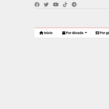
Inicio
Por década
Por g