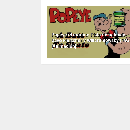
Popeye el marino: Pista de patinaje -
Dave Fleischer y Willard Bowsky (193
[Animación]