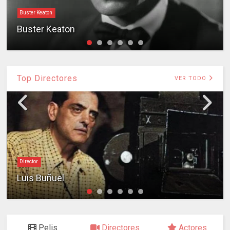
Buster Keaton
Buster Keaton
Top Directores
VER TODO
Director
Luis Buñuel
Pelis
Directores
Actores