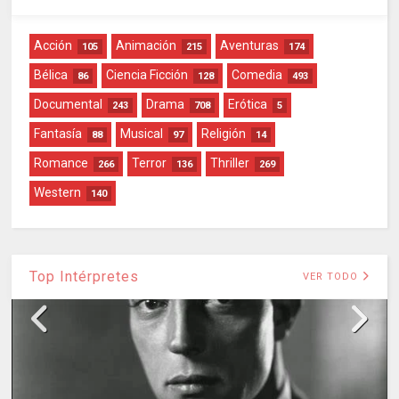
Acción
Animación
Aventuras
105
215
174
Bélica
Ciencia Ficción
Comedia
86
128
493
Documental
Drama
Erótica
243
708
5
Fantasía
Musical
Religión
88
97
14
Romance
Terror
Thriller
266
136
269
Western
140
Top Intérpretes
VER TODO