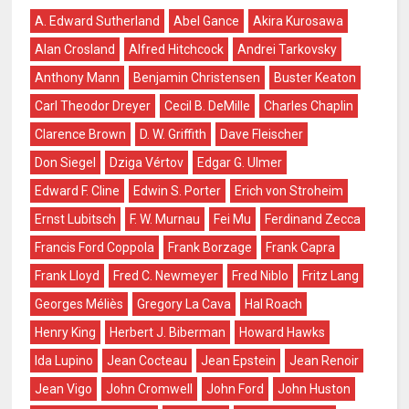
A. Edward Sutherland
Abel Gance
Akira Kurosawa
Alan Crosland
Alfred Hitchcock
Andrei Tarkovsky
Anthony Mann
Benjamin Christensen
Buster Keaton
Carl Theodor Dreyer
Cecil B. DeMille
Charles Chaplin
Clarence Brown
D. W. Griffith
Dave Fleischer
Don Siegel
Dziga Vértov
Edgar G. Ulmer
Edward F. Cline
Edwin S. Porter
Erich von Stroheim
Ernst Lubitsch
F. W. Murnau
Fei Mu
Ferdinand Zecca
Francis Ford Coppola
Frank Borzage
Frank Capra
Frank Lloyd
Fred C. Newmeyer
Fred Niblo
Fritz Lang
Georges Méliès
Gregory La Cava
Hal Roach
Henry King
Herbert J. Biberman
Howard Hawks
Ida Lupino
Jean Cocteau
Jean Epstein
Jean Renoir
Jean Vigo
John Cromwell
John Ford
John Huston