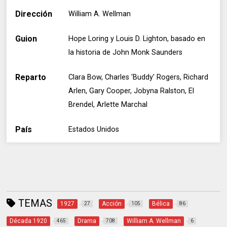
Dirección
William A. Wellman
Guion
Hope Loring y Louis D. Lighton, basado en
la historia de John Monk Saunders
Reparto
Clara Bow, Charles 'Buddy' Rogers, Richard
Arlen, Gary Cooper, Jobyna Ralston, El
Brendel, Arlette Marchal
País
Estados Unidos
TEMAS
1927
Acción
Bélica
27
105
86
Década 1920
Drama
William A. Wellman
465
708
6