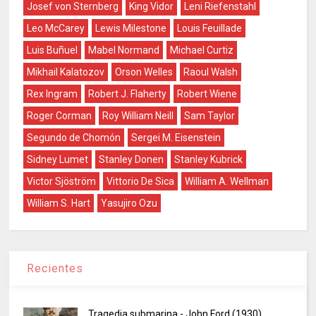
Josef von Sternberg
King Vidor
Leni Riefenstahl
Leo McCarey
Lewis Milestone
Louis Feuillade
Luis Buñuel
Mabel Normand
Michael Curtiz
Mikhail Kalatozov
Orson Welles
Raoul Walsh
Rex Ingram
Robert J. Flaherty
Robert Wiene
Roger Corman
Roy William Neill
Sam Taylor
Segundo de Chomón
Sergei M. Eisenstein
Sidney Lumet
Stanley Donen
Stanley Kubrick
Victor Sjöström
Vittorio De Sica
William A. Wellman
William S. Hart
Yasujiro Ozu
Recientes
Tragedia submarina - John Ford (1930)