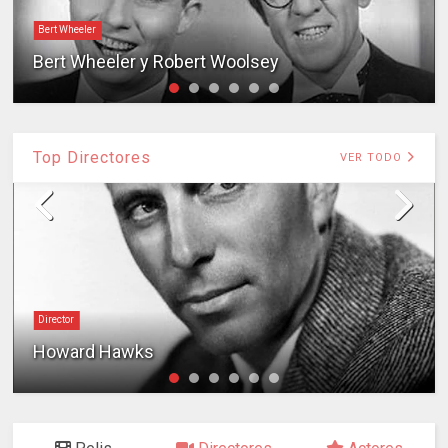
Bert Wheeler
Bert Wheeler y Robert Woolsey
Top Directores
VER TODO
Director
Howard Hawks