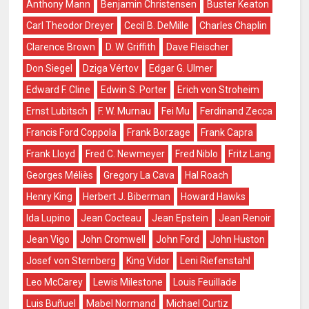
Anthony Mann
Benjamin Christensen
Buster Keaton
Carl Theodor Dreyer
Cecil B. DeMille
Charles Chaplin
Clarence Brown
D. W. Griffith
Dave Fleischer
Don Siegel
Dziga Vértov
Edgar G. Ulmer
Edward F. Cline
Edwin S. Porter
Erich von Stroheim
Ernst Lubitsch
F. W. Murnau
Fei Mu
Ferdinand Zecca
Francis Ford Coppola
Frank Borzage
Frank Capra
Frank Lloyd
Fred C. Newmeyer
Fred Niblo
Fritz Lang
Georges Méliès
Gregory La Cava
Hal Roach
Henry King
Herbert J. Biberman
Howard Hawks
Ida Lupino
Jean Cocteau
Jean Epstein
Jean Renoir
Jean Vigo
John Cromwell
John Ford
John Huston
Josef von Sternberg
King Vidor
Leni Riefenstahl
Leo McCarey
Lewis Milestone
Louis Feuillade
Luis Buñuel
Mabel Normand
Michael Curtiz