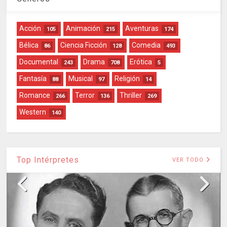
Acción
Animación
Aventuras
105
215
174
Bélica
Ciencia Ficción
Comedia
86
128
493
Documental
Drama
Erótica
243
708
5
Fantasía
Musical
Religión
88
97
14
Romance
Terror
Thriller
266
136
269
Western
140
Top Intérpretes
VER TODO