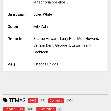
la fechoría por ellos...
Dirección
Jules White
Guion
Felix Adler
Reparto
Shemp Howard, Larry Fine, Moe Howard,
Vernon Dent, George J. Lewis, Frank
Lackteen
País
Estados Unidos
TEMAS
1949
Comedia
28
493
Década 1940
Jules White
324
2