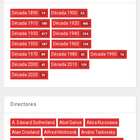
Década 1890
Década 1900
19
53
Década 1910
Década 1920
180
465
Década 1930
Década 1940
417
324
Década 1950
Década 1960
187
104
Década 1970
Década 1980
Década 1990
89
43
16
Década 2000
Década 2010
43
109
Década 2020
15
Directores
A. Edward Sutherland
Abel Gance
Akira Kurosawa
Alan Crosland
Alfred Hitchcock
Andrei Tarkovsky