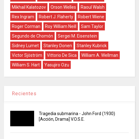
Mikhail Kalatozov
Orson Welles
Raoul Walsh
Rex Ingram
Robert J. Flaherty
Robert Wiene
Roger Corman
Roy William Neill
Sam Taylor
Segundo de Chomón
Sergei M. Eisenstein
Sidney Lumet
Stanley Donen
Stanley Kubrick
Victor Sjöström
Vittorio De Sica
William A. Wellman
William S. Hart
Yasujiro Ozu
Recientes
Tragedia submarina - John Ford (1930)
[Acción, Drama] V.O.S.E.