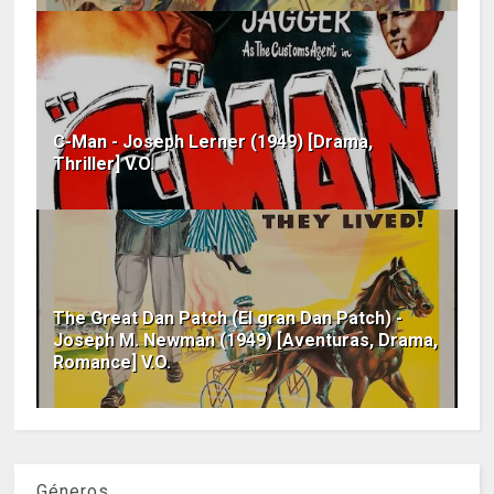
C-Man - Joseph Lerner (1949) [Drama,
Thriller] V.O.
The Great Dan Patch (El gran Dan Patch) -
Joseph M. Newman (1949) [Aventuras, Drama,
Romance] V.O.
Géneros