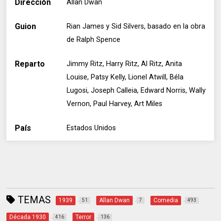
Dirección
Allan Dwan
Guion
Rian James y Sid Silvers, basado en la obra
de Ralph Spence
Reparto
Jimmy Ritz, Harry Ritz, Al Ritz, Anita
Louise, Patsy Kelly, Lionel Atwill, Béla
Lugosi, Joseph Calleia, Edward Norris, Wally
Vernon, Paul Harvey, Art Miles
País
Estados Unidos
TEMAS
1939
Allan Dwan
Comedia
51
7
493
Década 1930
Terror
416
136