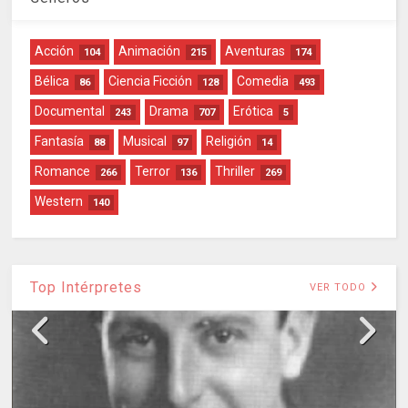
Acción
Animación
Aventuras
104
215
174
Bélica
Ciencia Ficción
Comedia
86
128
493
Documental
Drama
Erótica
243
707
5
Fantasía
Musical
Religión
88
97
14
Romance
Terror
Thriller
266
136
269
Western
140
Top Intérpretes
VER TODO