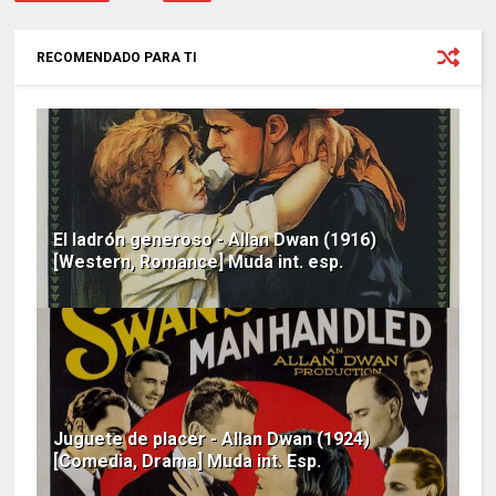
RECOMENDADO PARA TI
El ladrón generoso - Allan Dwan (1916)
[Western, Romance] Muda int. esp.
Juguete de placer - Allan Dwan (1924)
[Comedia, Drama] Muda int. Esp.