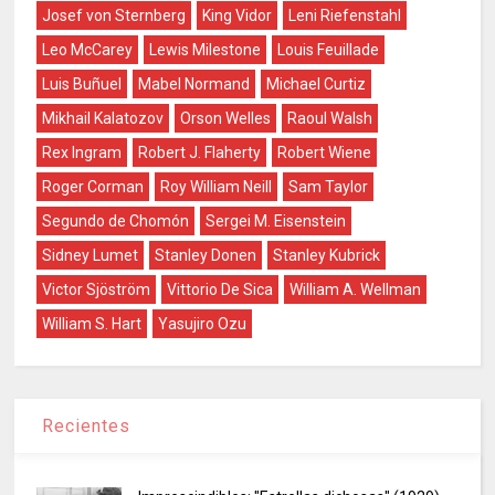
Josef von Sternberg
King Vidor
Leni Riefenstahl
Leo McCarey
Lewis Milestone
Louis Feuillade
Luis Buñuel
Mabel Normand
Michael Curtiz
Mikhail Kalatozov
Orson Welles
Raoul Walsh
Rex Ingram
Robert J. Flaherty
Robert Wiene
Roger Corman
Roy William Neill
Sam Taylor
Segundo de Chomón
Sergei M. Eisenstein
Sidney Lumet
Stanley Donen
Stanley Kubrick
Victor Sjöström
Vittorio De Sica
William A. Wellman
William S. Hart
Yasujiro Ozu
Recientes