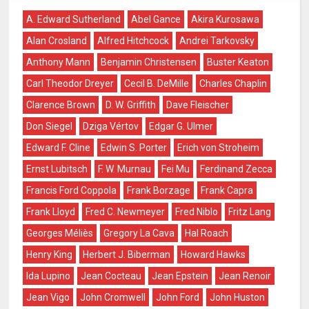
A. Edward Sutherland
Abel Gance
Akira Kurosawa
Alan Crosland
Alfred Hitchcock
Andrei Tarkovsky
Anthony Mann
Benjamin Christensen
Buster Keaton
Carl Theodor Dreyer
Cecil B. DeMille
Charles Chaplin
Clarence Brown
D. W. Griffith
Dave Fleischer
Don Siegel
Dziga Vértov
Edgar G. Ulmer
Edward F. Cline
Edwin S. Porter
Erich von Stroheim
Ernst Lubitsch
F. W. Murnau
Fei Mu
Ferdinand Zecca
Francis Ford Coppola
Frank Borzage
Frank Capra
Frank Lloyd
Fred C. Newmeyer
Fred Niblo
Fritz Lang
Georges Méliès
Gregory La Cava
Hal Roach
Henry King
Herbert J. Biberman
Howard Hawks
Ida Lupino
Jean Cocteau
Jean Epstein
Jean Renoir
Jean Vigo
John Cromwell
John Ford
John Huston