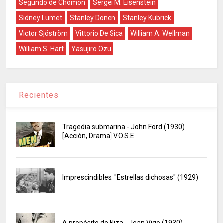
Segundo de Chomón
Sergei M. Eisenstein
Sidney Lumet
Stanley Donen
Stanley Kubrick
Victor Sjöström
Vittorio De Sica
William A. Wellman
William S. Hart
Yasujiro Ozu
Recientes
Tragedia submarina - John Ford (1930)
[Acción, Drama] V.O.S.E.
Imprescindibles: "Estrellas dichosas" (1929)
A propósito de Niza - Jean Vigo (1930)