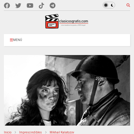
MENÚ
Inicio
Imprescindibles
Mikhail Kalatozov