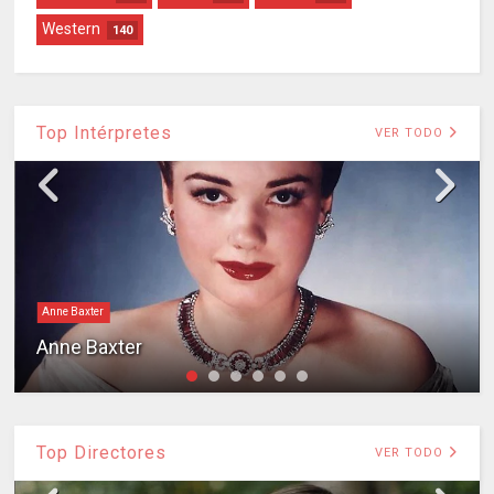
Western
140
Top Intérpretes
VER TODO
Anne Baxter
Anne Baxter
Top Directores
VER TODO