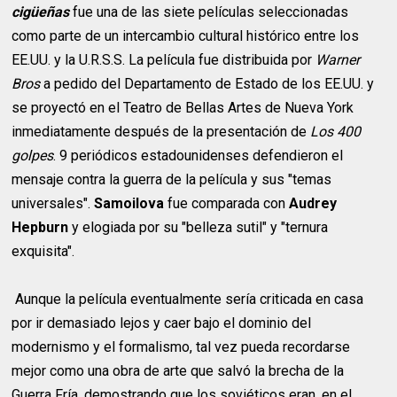
cigüeñas
fue una de las siete películas seleccionadas
como parte de un intercambio cultural histórico entre los
EE.UU. y la U.R.S.S. La película fue distribuida por
Warner
Bros
a pedido del Departamento de Estado de los EE.UU. y
se proyectó en el Teatro de Bellas Artes de Nueva York
inmediatamente después de la presentación de
Los 400
golpes
. 9 periódicos estadounidenses defendieron el
mensaje contra la guerra de la película y sus "temas
universales".
Samoilova
fue comparada con
Audrey
Hepburn
y elogiada por su "belleza sutil" y "ternura
exquisita".
Aunque la película eventualmente sería criticada en casa
por ir demasiado lejos y caer bajo el dominio del
modernismo y el formalismo, tal vez pueda recordarse
mejor como una obra de arte que salvó la brecha de la
Guerra Fría, demostrando que los soviéticos eran, en el