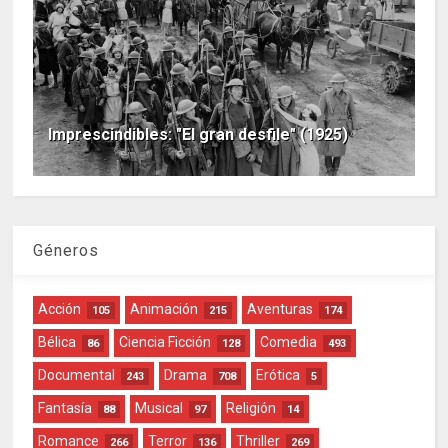
Imprescindibles: "El gran desfile" (1925)
Géneros
Acción
Animación
Aventuras
105
215
174
Bélica
Ciencia Ficción
Comedia
86
128
493
Documental
Drama
Erótica
243
708
5
Fantasía
Musical
Religión
88
97
14
Romance
Terror
Thriller
266
136
269