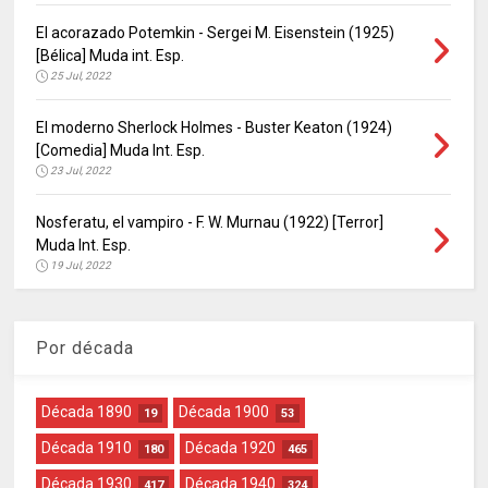
El acorazado Potemkin - Sergei M. Eisenstein (1925)
[Bélica] Muda int. Esp.
25 Jul, 2022
El moderno Sherlock Holmes - Buster Keaton (1924)
[Comedia] Muda Int. Esp.
23 Jul, 2022
Nosferatu, el vampiro - F. W. Murnau (1922) [Terror]
Muda Int. Esp.
19 Jul, 2022
Por década
Década 1890
Década 1900
19
53
Década 1910
Década 1920
180
465
Década 1930
Década 1940
417
324