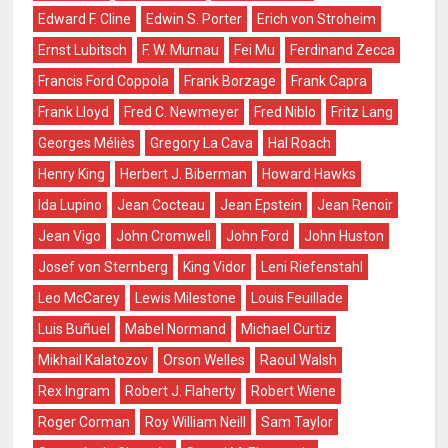
Edward F. Cline
Edwin S. Porter
Erich von Stroheim
Ernst Lubitsch
F. W. Murnau
Fei Mu
Ferdinand Zecca
Francis Ford Coppola
Frank Borzage
Frank Capra
Frank Lloyd
Fred C. Newmeyer
Fred Niblo
Fritz Lang
Georges Méliès
Gregory La Cava
Hal Roach
Henry King
Herbert J. Biberman
Howard Hawks
Ida Lupino
Jean Cocteau
Jean Epstein
Jean Renoir
Jean Vigo
John Cromwell
John Ford
John Huston
Josef von Sternberg
King Vidor
Leni Riefenstahl
Leo McCarey
Lewis Milestone
Louis Feuillade
Luis Buñuel
Mabel Normand
Michael Curtiz
Mikhail Kalatozov
Orson Welles
Raoul Walsh
Rex Ingram
Robert J. Flaherty
Robert Wiene
Roger Corman
Roy William Neill
Sam Taylor