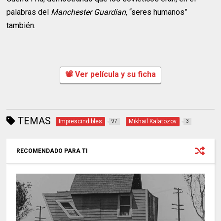
palabras del
Manchester Guardian
, “seres humanos”
también.
📽 Ver película y su ficha
TEMAS
Imprescindibles
Mikhail Kalatozov
97
3
RECOMENDADO PARA TI