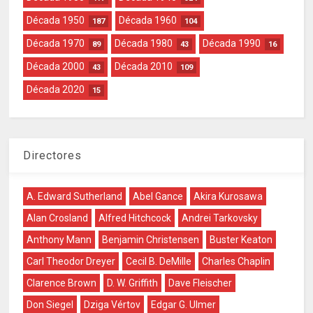
Década 1950
Década 1960
187
104
Década 1970
Década 1980
Década 1990
89
43
16
Década 2000
Década 2010
43
109
Década 2020
15
Directores
A. Edward Sutherland
Abel Gance
Akira Kurosawa
Alan Crosland
Alfred Hitchcock
Andrei Tarkovsky
Anthony Mann
Benjamin Christensen
Buster Keaton
Carl Theodor Dreyer
Cecil B. DeMille
Charles Chaplin
Clarence Brown
D. W. Griffith
Dave Fleischer
Don Siegel
Dziga Vértov
Edgar G. Ulmer