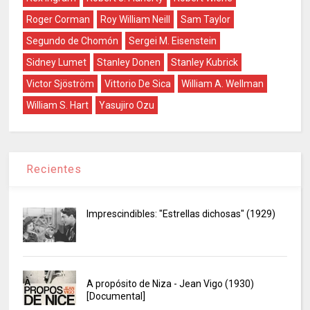
Roger Corman
Roy William Neill
Sam Taylor
Segundo de Chomón
Sergei M. Eisenstein
Sidney Lumet
Stanley Donen
Stanley Kubrick
Victor Sjöström
Vittorio De Sica
William A. Wellman
William S. Hart
Yasujiro Ozu
Recientes
Imprescindibles: "Estrellas dichosas" (1929)
A propósito de Niza - Jean Vigo (1930)
[Documental]