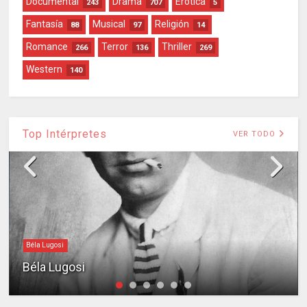
Documental
Drama
Erótica
243
707
5
Fantasía
Musical
Religión
88
97
14
Romance
Terror
Thriller
266
136
269
Western
140
Top Intérpretes
VER TODO
Béla Lugosi
Béla Lugosi