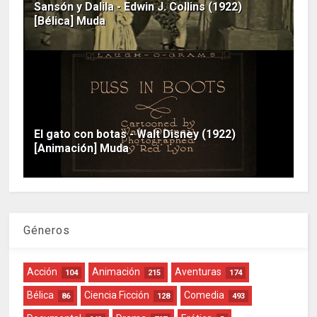
Sansón y Dalila - Edwin J. Collins (1922)
[Bélica] Muda
El gato con botas - Walt Disney (1922)
[Animación] Muda
Géneros
Acción
Animación
Aventuras
104
215
174
Bélica
Ciencia Ficción
Comedia
86
128
493