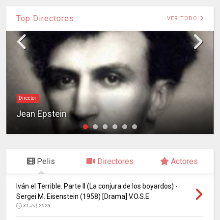
Top Directores
VER TODO
Director
Jean Epstein
Pelis
Directores
Actores
Iván el Terrible. Parte II (La conjura de los boyardos) -
Sergei M. Eisenstein (1958) [Drama] V.O.S.E.
31 Jul, 2023