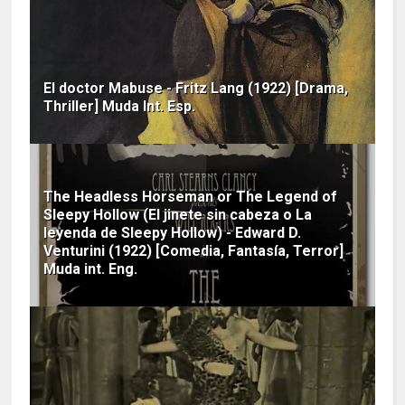
El doctor Mabuse - Fritz Lang (1922) [Drama,
Thriller] Muda Int. Esp.
The Headless Horseman or The Legend of
Sleepy Hollow (El jinete sin cabeza o La
leyenda de Sleepy Hollow) - Edward D.
Venturini (1922) [Comedia, Fantasía, Terror]
Muda int. Eng.