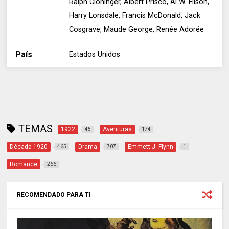
Ralph Cloninger, Albert Prisco, Al W. Filson,
Harry Lonsdale, Francis McDonald, Jack
Cosgrave, Maude George, Renée Adorée
País
Estados Unidos
TEMAS
1922
Aventuras
45
174
Década 1920
Drama
Emmett J. Flynn
465
707
1
Romance
266
RECOMENDADO PARA TI