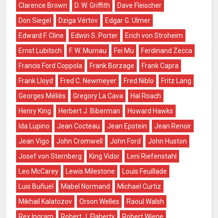
Clarence Brown
D. W. Griffith
Dave Fleischer
Don Siegel
Dziga Vértov
Edgar G. Ulmer
Edward F. Cline
Edwin S. Porter
Erich von Stroheim
Ernst Lubitsch
F. W. Murnau
Fei Mu
Ferdinand Zecca
Francis Ford Coppola
Frank Borzage
Frank Capra
Frank Lloyd
Fred C. Newmeyer
Fred Niblo
Fritz Lang
Georges Méliès
Gregory La Cava
Hal Roach
Henry King
Herbert J. Biberman
Howard Hawks
Ida Lupino
Jean Cocteau
Jean Epstein
Jean Renoir
Jean Vigo
John Cromwell
John Ford
John Huston
Josef von Sternberg
King Vidor
Leni Riefenstahl
Leo McCarey
Lewis Milestone
Louis Feuillade
Luis Buñuel
Mabel Normand
Michael Curtiz
Mikhail Kalatozov
Orson Welles
Raoul Walsh
Rex Ingram
Robert J. Flaherty
Robert Wiene