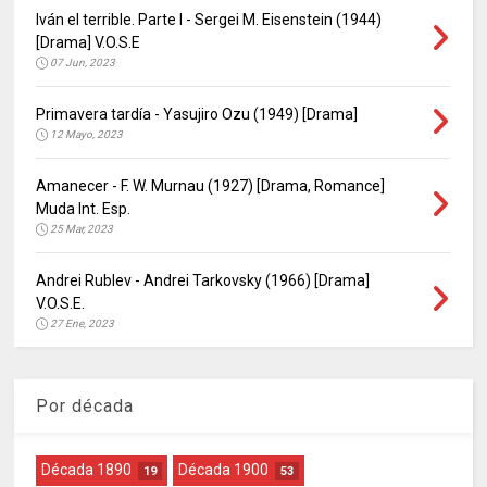
Iván el terrible. Parte I - Sergei M. Eisenstein (1944)
[Drama] V.O.S.E
07 Jun, 2023
Primavera tardía - Yasujiro Ozu (1949) [Drama]
12 Mayo, 2023
Amanecer - F. W. Murnau (1927) [Drama, Romance]
Muda Int. Esp.
25 Mar, 2023
Andrei Rublev - Andrei Tarkovsky (1966) [Drama]
V.O.S.E.
27 Ene, 2023
Por década
Década 1890
Década 1900
19
53