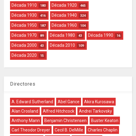
Década 1910
Década 1920
180
465
Década 1930
Década 1940
416
324
Década 1950
Década 1960
187
104
Década 1970
Década 1980
Década 1990
89
43
16
Década 2000
Década 2010
43
109
Década 2020
15
Directores
A. Edward Sutherland
Abel Gance
Akira Kurosawa
Alan Crosland
Alfred Hitchcock
Andrei Tarkovsky
Anthony Mann
Benjamin Christensen
Buster Keaton
Carl Theodor Dreyer
Cecil B. DeMille
Charles Chaplin