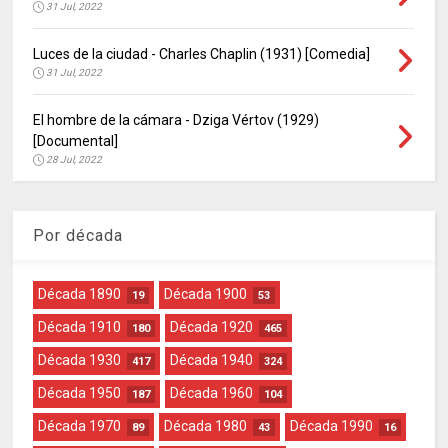
31 Jul, 2022
Luces de la ciudad - Charles Chaplin (1931) [Comedia]
31 Jul, 2022
El hombre de la cámara - Dziga Vértov (1929)
[Documental]
28 Jul, 2022
Por década
Década 1890
Década 1900
19
53
Década 1910
Década 1920
180
465
Década 1930
Década 1940
417
324
Década 1950
Década 1960
187
104
Década 1970
Década 1980
Década 1990
89
43
16