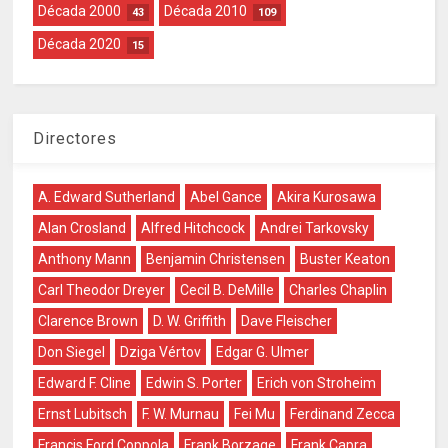
Década 2000
Década 2010
43
109
Década 2020
15
Directores
A. Edward Sutherland
Abel Gance
Akira Kurosawa
Alan Crosland
Alfred Hitchcock
Andrei Tarkovsky
Anthony Mann
Benjamin Christensen
Buster Keaton
Carl Theodor Dreyer
Cecil B. DeMille
Charles Chaplin
Clarence Brown
D. W. Griffith
Dave Fleischer
Don Siegel
Dziga Vértov
Edgar G. Ulmer
Edward F. Cline
Edwin S. Porter
Erich von Stroheim
Ernst Lubitsch
F. W. Murnau
Fei Mu
Ferdinand Zecca
Francis Ford Coppola
Frank Borzage
Frank Capra