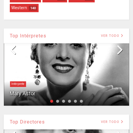
Western
140
Top Intérpretes
VER TODO
Intérprete
Mary Astor
Top Directores
VER TODO