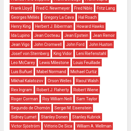
Frank Lloyd
Fred C. Newmeyer
Fred Niblo
Fritz Lang
Georges Méliès
Gregory La Cava
Hal Roach
Henry King
Herbert J. Biberman
Howard Hawks
Ida Lupino
Jean Cocteau
Jean Epstein
Jean Renoir
Jean Vigo
John Cromwell
John Ford
John Huston
Josef von Sternberg
King Vidor
Leni Riefenstahl
Leo McCarey
Lewis Milestone
Louis Feuillade
Luis Buñuel
Mabel Normand
Michael Curtiz
Mikhail Kalatozov
Orson Welles
Raoul Walsh
Rex Ingram
Robert J. Flaherty
Robert Wiene
Roger Corman
Roy William Neill
Sam Taylor
Segundo de Chomón
Sergei M. Eisenstein
Sidney Lumet
Stanley Donen
Stanley Kubrick
Victor Sjöström
Vittorio De Sica
William A. Wellman