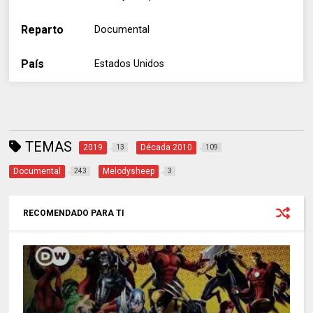
Reparto
Documental
País
Estados Unidos
TEMAS
2019
Década 2010
13
109
Documental
Melodysheep
243
3
RECOMENDADO PARA TI