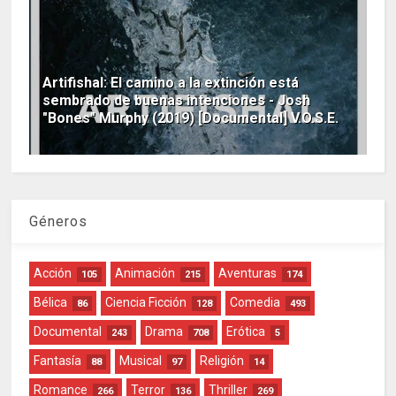
Artifishal: El camino a la extinción está
sembrado de buenas intenciones - Josh
"Bones" Murphy (2019) [Documental] V.O.S.E.
Géneros
Acción
Animación
Aventuras
105
215
174
Bélica
Ciencia Ficción
Comedia
86
128
493
Documental
Drama
Erótica
243
708
5
Fantasía
Musical
Religión
88
97
14
Romance
Terror
Thriller
266
136
269