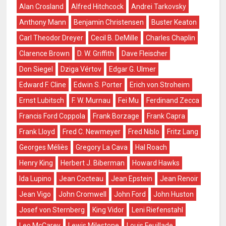
Alan Crosland
Alfred Hitchcock
Andrei Tarkovsky
Anthony Mann
Benjamin Christensen
Buster Keaton
Carl Theodor Dreyer
Cecil B. DeMille
Charles Chaplin
Clarence Brown
D. W. Griffith
Dave Fleischer
Don Siegel
Dziga Vértov
Edgar G. Ulmer
Edward F. Cline
Edwin S. Porter
Erich von Stroheim
Ernst Lubitsch
F. W. Murnau
Fei Mu
Ferdinand Zecca
Francis Ford Coppola
Frank Borzage
Frank Capra
Frank Lloyd
Fred C. Newmeyer
Fred Niblo
Fritz Lang
Georges Méliès
Gregory La Cava
Hal Roach
Henry King
Herbert J. Biberman
Howard Hawks
Ida Lupino
Jean Cocteau
Jean Epstein
Jean Renoir
Jean Vigo
John Cromwell
John Ford
John Huston
Josef von Sternberg
King Vidor
Leni Riefenstahl
Leo McCarey
Lewis Milestone
Louis Feuillade