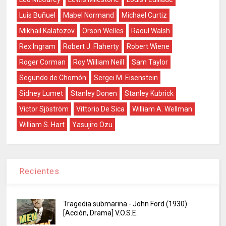
Luis Buñuel
Mabel Normand
Michael Curtiz
Mikhail Kalatozov
Orson Welles
Raoul Walsh
Rex Ingram
Robert J. Flaherty
Robert Wiene
Roger Corman
Roy William Neill
Sam Taylor
Segundo de Chomón
Sergei M. Eisenstein
Sidney Lumet
Stanley Donen
Stanley Kubrick
Victor Sjöström
Vittorio De Sica
William A. Wellman
William S. Hart
Yasujiro Ozu
Recientes
Tragedia submarina - John Ford (1930)
[Acción, Drama] V.O.S.E.