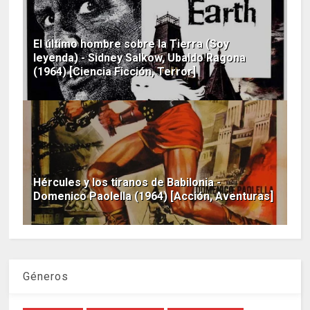
El último hombre sobre la Tierra (Soy
leyenda) - Sidney Salkow, Ubaldo Ragona
(1964) [Ciencia Ficción, Terror]
Hércules y los tiranos de Babilonia -
Domenico Paolella (1964) [Acción, Aventuras]
Géneros