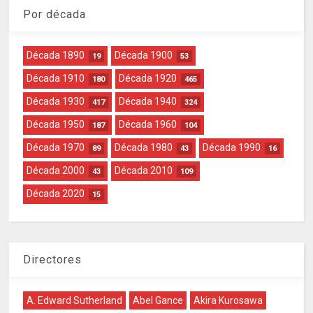
Por década
Década 1890
Década 1900
19
53
Década 1910
Década 1920
180
465
Década 1930
Década 1940
417
324
Década 1950
Década 1960
187
104
Década 1970
Década 1980
Década 1990
89
43
16
Década 2000
Década 2010
43
109
Década 2020
15
Directores
A. Edward Sutherland
Abel Gance
Akira Kurosawa