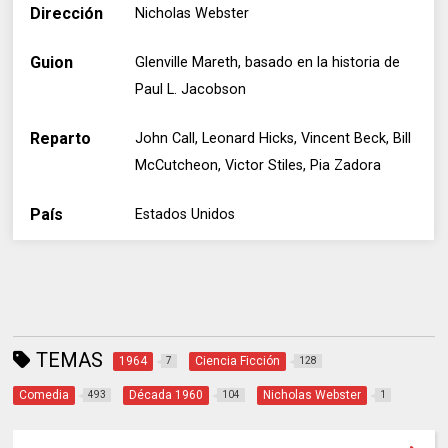
Dirección
Nicholas Webster
Guion
Glenville Mareth, basado en la historia de
Paul L. Jacobson
Reparto
John Call, Leonard Hicks, Vincent Beck, Bill
McCutcheon, Victor Stiles, Pia Zadora
País
Estados Unidos
TEMAS
1964
Ciencia Ficción
7
128
Comedia
Década 1960
Nicholas Webster
493
104
1