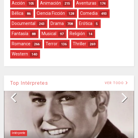
Acción
Animación
Aventuras
105
215
174
Bélica
Ciencia Ficción
Comedia
86
128
493
Documental
Drama
Erótica
243
708
5
Fantasía
Musical
Religión
88
97
14
Romance
Terror
Thriller
266
136
269
Western
140
Top Intérpretes
VER TODO
Intérprete