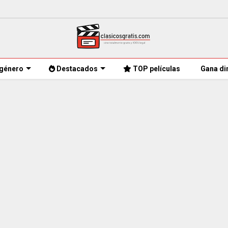
género
Destacados
TOP películas
Gana di