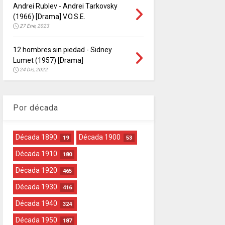
Andrei Rublev - Andrei Tarkovsky
(1966) [Drama] V.O.S.E.
27 Ene, 2023
12 hombres sin piedad - Sidney
Lumet (1957) [Drama]
24 Dic, 2022
Por década
Década 1890
Década 1900
19
53
Década 1910
180
Década 1920
465
Década 1930
416
Década 1940
324
Década 1950
187