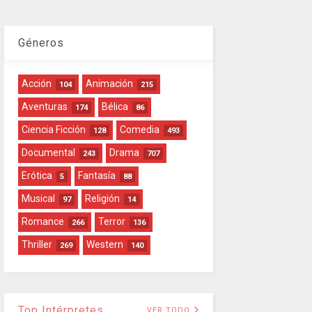
Géneros
Acción
Animación
104
215
Aventuras
Bélica
174
86
Ciencia Ficción
Comedia
128
493
Documental
Drama
243
707
Erótica
Fantasía
5
88
Musical
Religión
97
14
Romance
Terror
266
136
Thriller
Western
269
140
Top Intérpretes
VER TODO