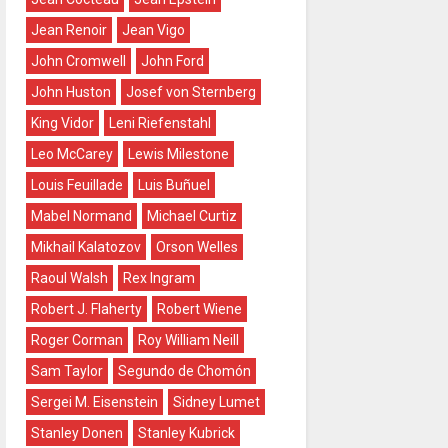
Jean Renoir
Jean Vigo
John Cromwell
John Ford
John Huston
Josef von Sternberg
King Vidor
Leni Riefenstahl
Leo McCarey
Lewis Milestone
Louis Feuillade
Luis Buñuel
Mabel Normand
Michael Curtiz
Mikhail Kalatozov
Orson Welles
Raoul Walsh
Rex Ingram
Robert J. Flaherty
Robert Wiene
Roger Corman
Roy William Neill
Sam Taylor
Segundo de Chomón
Sergei M. Eisenstein
Sidney Lumet
Stanley Donen
Stanley Kubrick