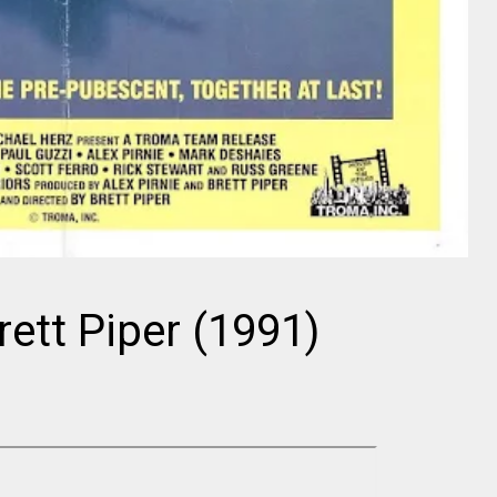
Director
Director
Dziga Vértov
Jean Renoir
rett Piper (1991)