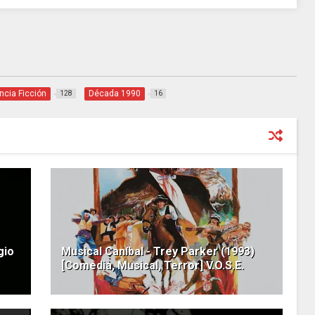
ncia Ficción
Década 1990
128
16
gio
Musical Caníbal - Trey Parker (1993)
[Comedia, Musical, Terror] V.O.S.E.