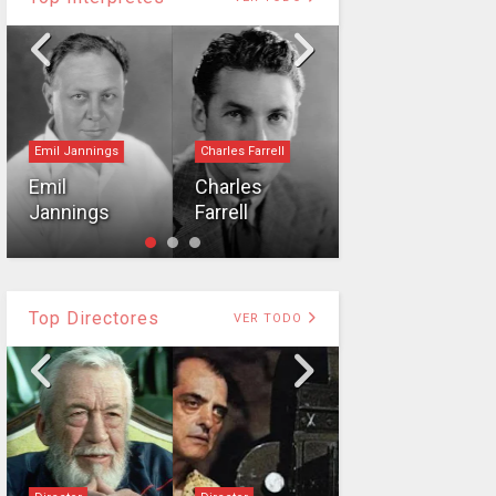
Emil Jannings
Charles Farrell
Intérprete
Emil
Charles
William
Jannings
Farrell
Powell
Top Directores
VER TODO
Director