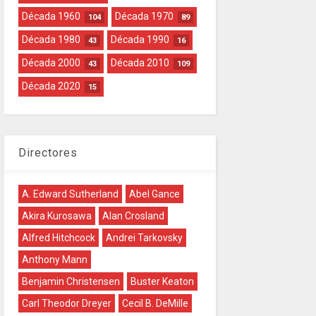
Década 1960
Década 1970
104
89
Década 1980
Década 1990
43
16
Década 2000
Década 2010
43
109
Década 2020
15
Directores
A. Edward Sutherland
Abel Gance
Akira Kurosawa
Alan Crosland
Alfred Hitchcock
Andrei Tarkovsky
Anthony Mann
Benjamin Christensen
Buster Keaton
Carl Theodor Dreyer
Cecil B. DeMille