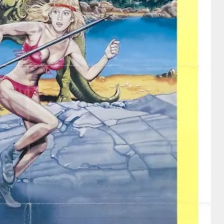
Director
Director
George
William Nigh
Nichols