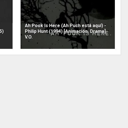
Ah Pook Is Here (Ah Puch está aquí) -
5)
Philip Hunt (1994) [Animación, Drama]
V.O.