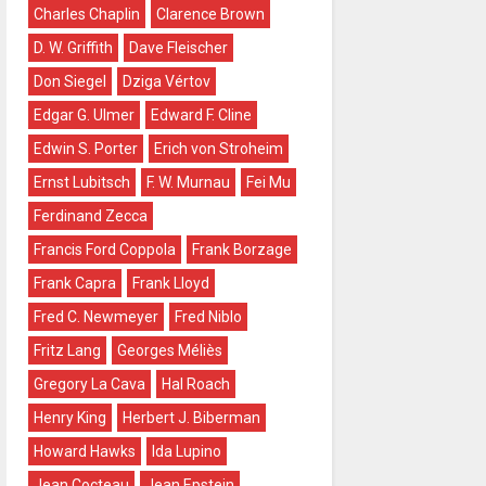
Charles Chaplin
Clarence Brown
D. W. Griffith
Dave Fleischer
Don Siegel
Dziga Vértov
Edgar G. Ulmer
Edward F. Cline
Edwin S. Porter
Erich von Stroheim
Ernst Lubitsch
F. W. Murnau
Fei Mu
Ferdinand Zecca
Francis Ford Coppola
Frank Borzage
Frank Capra
Frank Lloyd
Fred C. Newmeyer
Fred Niblo
Fritz Lang
Georges Méliès
Gregory La Cava
Hal Roach
Henry King
Herbert J. Biberman
Howard Hawks
Ida Lupino
Jean Cocteau
Jean Epstein