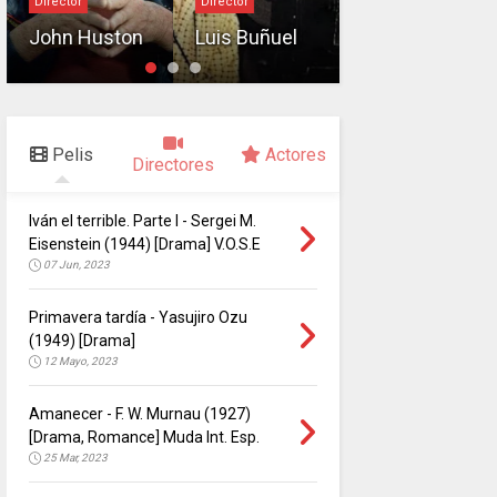
Director
Director
Edgar G.
John Huston
Luis Buñuel
Ulmer
Pelis
Actores
Directores
Iván el terrible. Parte I - Sergei M.
Eisenstein (1944) [Drama] V.O.S.E
07 Jun, 2023
Primavera tardía - Yasujiro Ozu
(1949) [Drama]
12 Mayo, 2023
Amanecer - F. W. Murnau (1927)
[Drama, Romance] Muda Int. Esp.
25 Mar, 2023