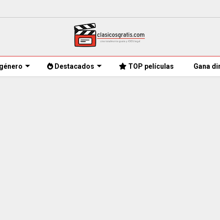
género
Destacados
TOP películas
Gana di