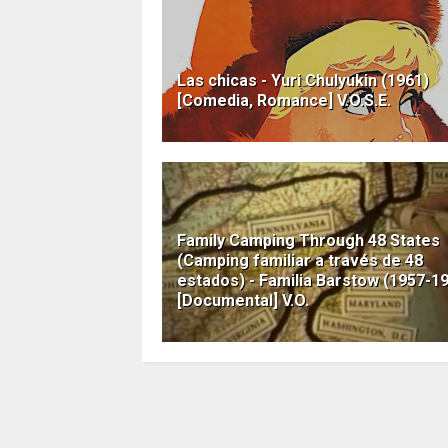
Las chicas - Yuri Chulyukin (1961)
[Comedia, Romance] V.O.S.E.
Family Camping Through 48 States
(Camping familiar a través de 48
estados) - Familia Barstow (1957-1
[Documental] V.O.