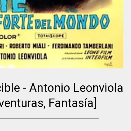
Director
Director
Dziga Vértov
Jean Renoir
ible - Antonio Leonviola
venturas, Fantasía]