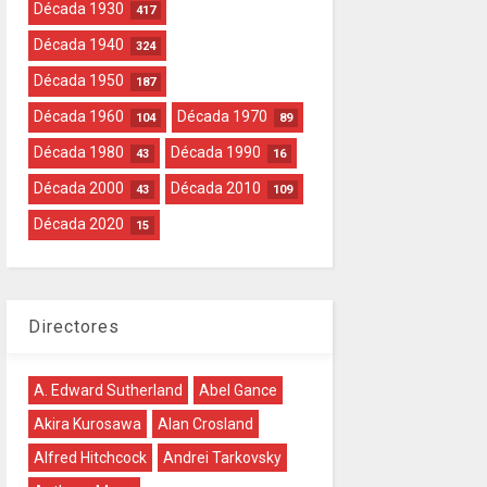
Década 1930
417
Década 1940
324
Década 1950
187
Década 1960
Década 1970
104
89
Década 1980
Década 1990
43
16
Década 2000
Década 2010
43
109
Década 2020
15
Directores
A. Edward Sutherland
Abel Gance
Akira Kurosawa
Alan Crosland
Alfred Hitchcock
Andrei Tarkovsky