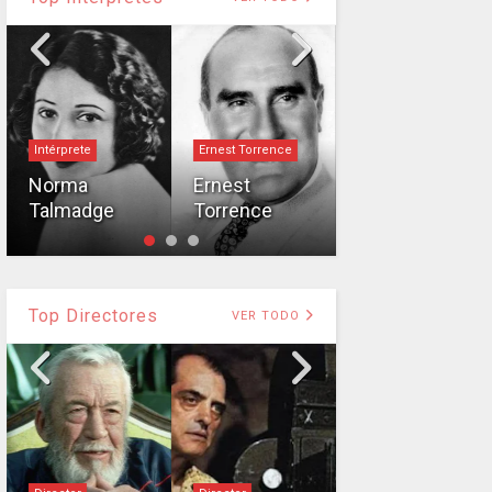
Intérprete
Ernest Torrence
Intérprete
Norma
Ernest
Talmadge
Torrence
William Boyd
Top Directores
VER TODO
Director