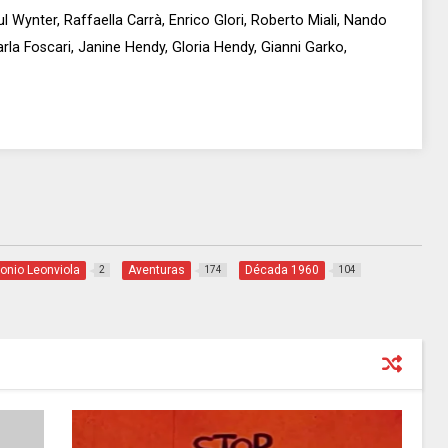
l Wynter, Raffaella Carrà, Enrico Glori, Roberto Miali, Nando
rla Foscari, Janine Hendy, Gloria Hendy, Gianni Garko,
onio Leonviola
Aventuras
Década 1960
2
174
104