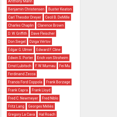
Anthony Mann
Benjamin Christensen
Buster Keaton
Carl Theodor Dreyer
Cecil B. DeMille
Charles Chaplin
Clarence Brown
D. W. Griffith
Dave Fleischer
Don Siegel
Dziga Vértov
Edgar G. Ulmer
Edward F. Cline
Edwin S. Porter
Erich von Stroheim
Ernst Lubitsch
F. W. Murnau
Fei Mu
Ferdinand Zecca
Francis Ford Coppola
Frank Borzage
Frank Capra
Frank Lloyd
Fred C. Newmeyer
Fred Niblo
Fritz Lang
Georges Méliès
Gregory La Cava
Hal Roach