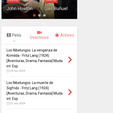
Director
Director
Edgar G.
John Huston
Luis Buñuel
Ulmer
Pelis
Actores
Directores
Los Nibelungos: La venganza de
Krimilda - Fritz Lang (1924)
[Aventuras, Drama, Fantasía] Muda
int. Esp.
29 Jun, 2024
Los Nibelungos: La muerte de
Sigfrido - Fritz Lang (1924)
[Aventuras, Drama, Fantasía] Muda
int. Esp.
22 Jun, 2024