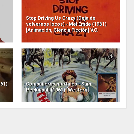
Stop Driving Us Crazy (Deja de
volvernos locos) - Mel Emde (1961)
[Animación, Ciencia Ficción] V.O.
961)
Compañeros mortales - Sam
Peckinpah (1961) [Western]