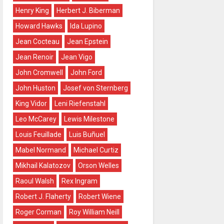
Henry King
Herbert J. Biberman
Howard Hawks
Ida Lupino
Jean Cocteau
Jean Epstein
Jean Renoir
Jean Vigo
John Cromwell
John Ford
John Huston
Josef von Sternberg
King Vidor
Leni Riefenstahl
Leo McCarey
Lewis Milestone
Louis Feuillade
Luis Buñuel
Mabel Normand
Michael Curtiz
Mikhail Kalatozov
Orson Welles
Raoul Walsh
Rex Ingram
Robert J. Flaherty
Robert Wiene
Roger Corman
Roy William Neill