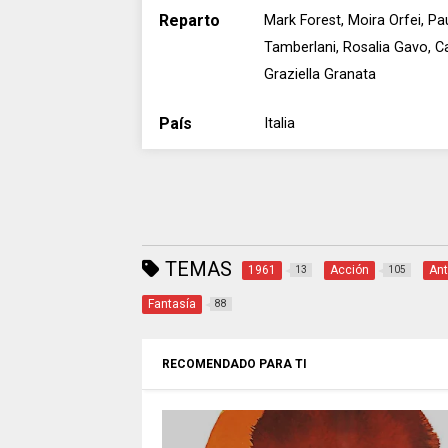
Reparto
Mark Forest, Moira Orfei, Pau
Tamberlani, Rosalia Gavo, Ca
Graziella Granata
País
Italia
TEMAS
1961
Acción
Ant
13
105
Fantasía
88
RECOMENDADO PARA TI