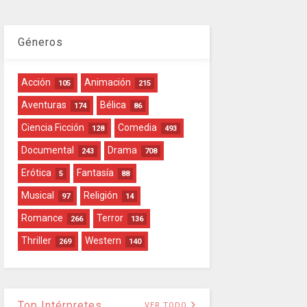
Géneros
Acción
Animación
105
215
Aventuras
Bélica
174
86
Ciencia Ficción
Comedia
128
493
Documental
Drama
243
708
Erótica
Fantasía
5
88
Musical
Religión
97
14
Romance
Terror
266
136
Thriller
Western
269
140
Top Intérpretes
VER TODO