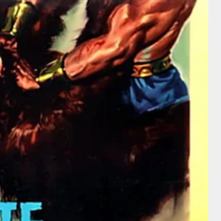
Adolphe Menjou
Intérprete
Adolphe
Mary Brian
Menjou