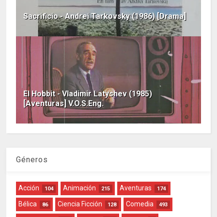
Sacrificio - Andrei Tarkovsky (1986) [Drama]
El Hobbit - Vladimir Latyshev (1985)
[Aventuras] V.O.S.Eng.
Géneros
Acción
Animación
Aventuras
104
215
174
Bélica
Ciencia Ficción
Comedia
86
128
493