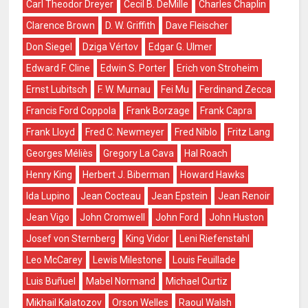
Carl Theodor Dreyer
Cecil B. DeMille
Charles Chaplin
Clarence Brown
D. W. Griffith
Dave Fleischer
Don Siegel
Dziga Vértov
Edgar G. Ulmer
Edward F. Cline
Edwin S. Porter
Erich von Stroheim
Ernst Lubitsch
F. W. Murnau
Fei Mu
Ferdinand Zecca
Francis Ford Coppola
Frank Borzage
Frank Capra
Frank Lloyd
Fred C. Newmeyer
Fred Niblo
Fritz Lang
Georges Méliès
Gregory La Cava
Hal Roach
Henry King
Herbert J. Biberman
Howard Hawks
Ida Lupino
Jean Cocteau
Jean Epstein
Jean Renoir
Jean Vigo
John Cromwell
John Ford
John Huston
Josef von Sternberg
King Vidor
Leni Riefenstahl
Leo McCarey
Lewis Milestone
Louis Feuillade
Luis Buñuel
Mabel Normand
Michael Curtiz
Mikhail Kalatozov
Orson Welles
Raoul Walsh