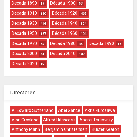
Década 1890
Década 1900
19
53
Década 1910
Década 1920
180
465
Década 1930
Década 1940
416
324
Década 1950
Década 1960
187
104
Década 1970
Década 1980
Década 1990
89
43
16
Década 2000
Década 2010
43
109
Década 2020
15
Directores
A. Edward Sutherland
Abel Gance
Akira Kurosawa
Alan Crosland
Alfred Hitchcock
Andrei Tarkovsky
Anthony Mann
Benjamin Christensen
Buster Keaton