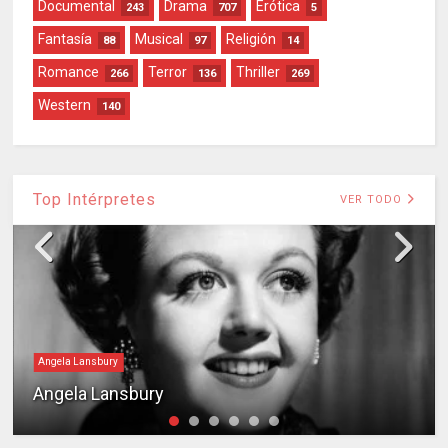
Documental
Drama
Erótica
243
707
5
Fantasía
Musical
Religión
88
97
14
Romance
Terror
Thriller
266
136
269
Western
140
Top Intérpretes
VER TODO
Angela Lansbury
Angela Lansbury