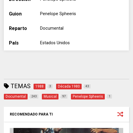
Guion
Penelope Spheeris
Reparto
Documental
País
Estados Unidos
TEMAS
1988
Década 1980
3
43
Documental
Musical
Penelope Spheeris
243
97
1
RECOMENDADO PARA TI