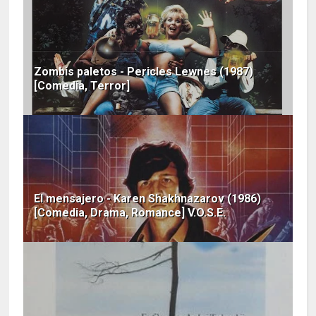
Zombis paletos - Pericles Lewnes (1987)
[Comedia, Terror]
El mensajero - Karen Shakhnazarov (1986)
[Comedia, Drama, Romance] V.O.S.E.