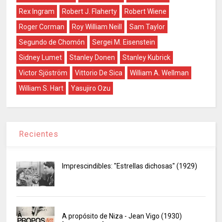
Rex Ingram
Robert J. Flaherty
Robert Wiene
Roger Corman
Roy William Neill
Sam Taylor
Segundo de Chomón
Sergei M. Eisenstein
Sidney Lumet
Stanley Donen
Stanley Kubrick
Victor Sjöström
Vittorio De Sica
William A. Wellman
William S. Hart
Yasujiro Ozu
Recientes
Imprescindibles: "Estrellas dichosas" (1929)
A propósito de Niza - Jean Vigo (1930)