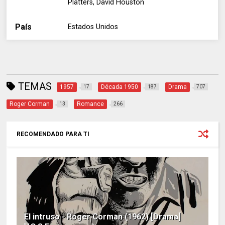
Platters, David Houston
País
Estados Unidos
TEMAS
1957
Década 1950
Drama
17
187
707
Roger Corman
Romance
13
266
RECOMENDADO PARA TI
El intruso - Roger Corman (1962) [Drama]