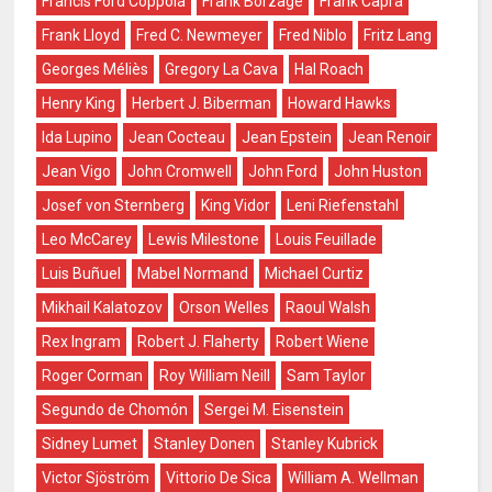
Francis Ford Coppola
Frank Borzage
Frank Capra
Frank Lloyd
Fred C. Newmeyer
Fred Niblo
Fritz Lang
Georges Méliès
Gregory La Cava
Hal Roach
Henry King
Herbert J. Biberman
Howard Hawks
Ida Lupino
Jean Cocteau
Jean Epstein
Jean Renoir
Jean Vigo
John Cromwell
John Ford
John Huston
Josef von Sternberg
King Vidor
Leni Riefenstahl
Leo McCarey
Lewis Milestone
Louis Feuillade
Luis Buñuel
Mabel Normand
Michael Curtiz
Mikhail Kalatozov
Orson Welles
Raoul Walsh
Rex Ingram
Robert J. Flaherty
Robert Wiene
Roger Corman
Roy William Neill
Sam Taylor
Segundo de Chomón
Sergei M. Eisenstein
Sidney Lumet
Stanley Donen
Stanley Kubrick
Victor Sjöström
Vittorio De Sica
William A. Wellman