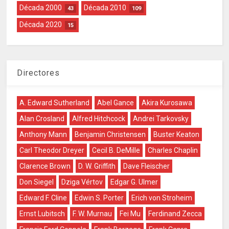
Década 2000
Década 2010
43
109
Década 2020
15
Directores
A. Edward Sutherland
Abel Gance
Akira Kurosawa
Alan Crosland
Alfred Hitchcock
Andrei Tarkovsky
Anthony Mann
Benjamin Christensen
Buster Keaton
Carl Theodor Dreyer
Cecil B. DeMille
Charles Chaplin
Clarence Brown
D. W. Griffith
Dave Fleischer
Don Siegel
Dziga Vértov
Edgar G. Ulmer
Edward F. Cline
Edwin S. Porter
Erich von Stroheim
Ernst Lubitsch
F. W. Murnau
Fei Mu
Ferdinand Zecca