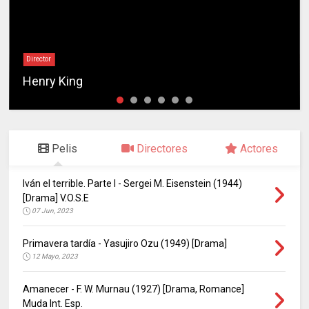
Director
Henry King
Pelis
Directores
Actores
Iván el terrible. Parte I - Sergei M. Eisenstein (1944)
[Drama] V.O.S.E
07 Jun, 2023
Primavera tardía - Yasujiro Ozu (1949) [Drama]
12 Mayo, 2023
Amanecer - F. W. Murnau (1927) [Drama, Romance]
Muda Int. Esp.