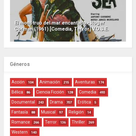
El monstruo del mar encantado - Roger
Corman (1961) [Comedia, Terror] V.O.S.E.
Géneros
Acción
Animación
Aventuras
104
215
174
Bélica
Ciencia Ficción
Comedia
86
128
493
Documental
Drama
Erótica
243
707
5
Fantasía
Musical
Religión
88
97
14
Romance
Terror
Thriller
266
136
269
Western
140