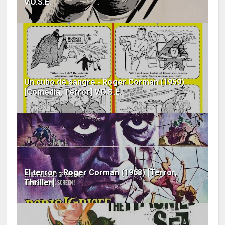
V.O.S.E.
Un cubo de sangre - Roger Corman (1959)
[Comedia, Terror] V.O.S.E.
El terror - Roger Corman (1963) [Terror,
Thriller]