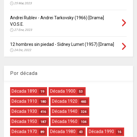
25 Mar, 2023
Andrei Rublev - Andrei Tarkovsky (1966) [Drama]
V.O.S.E.
27 Ene, 2023
12 hombres sin piedad - Sidney Lumet (1957) [Drama]
24 Dic, 2022
Por década
Década 1890
Década 1900
19
53
Década 1910
Década 1920
180
465
Década 1930
Década 1940
416
324
Década 1950
Década 1960
187
104
Década 1970
Década 1980
Década 1990
89
43
16