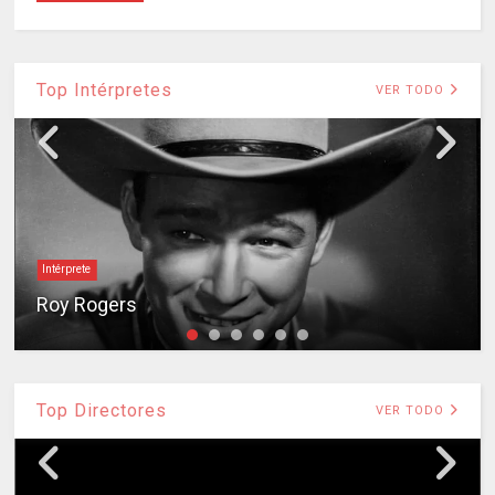
Top Intérpretes
VER TODO
Intérprete
Roy Rogers
Top Directores
VER TODO